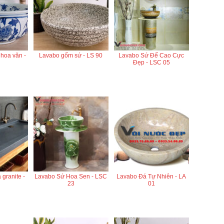
 hoa văn -
Lavabo gốm sứ - LS 90
Lavabo Sứ Đế Cao Cực
Đẹp - LSC 05
granite -
Lavabo Sứ Hoa Sen - LSC
Lavabo Đá Tự Nhiên - LA
23
01