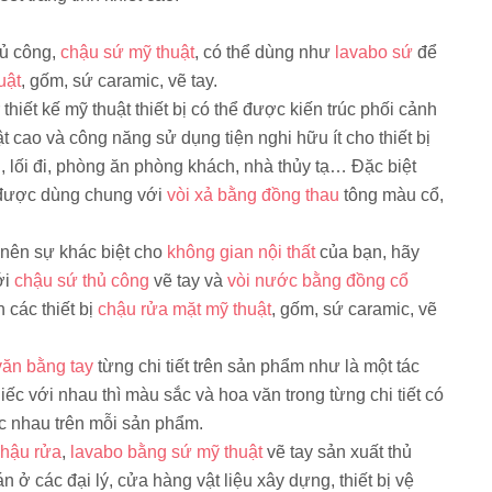
hủ công,
chậu sứ mỹ thuật
, có thể dùng như
lavabo sứ
để
uật
, gốm, sứ caramic, vẽ tay.
hiết kế mỹ thuật thiết bị có thể được kiến trúc phối cảnh
ật cao và công năng sử dụng tiện nghi hữu ít cho thiết bị
, lối đi, phòng ăn phòng khách, nhà thủy tạ… Đặc biệt
được dùng chung với
vòi xả bằng đồng thau
tông màu cổ,
o nên sự khác biệt cho
không gian nội thất
của bạn, hãy
ới
chậu sứ thủ công
vẽ tay và
vòi nước bằng đồng cổ
các thiết bị
chậu rửa mặt mỹ thuật
, gốm, sứ caramic, vẽ
văn bằng tay
từng chi tiết trên sản phẩm như là một tác
iếc với nhau thì màu sắc và hoa văn trong từng chi tiết có
c nhau trên mỗi sản phẩm.
hậu rửa
,
lavabo bằng sứ mỹ thuật
vẽ tay sản xuất thủ
ở các đại lý, cửa hàng vật liệu xây dựng, thiết bị vệ