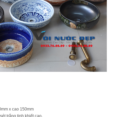
400mm x cao 150mm
ét trắng tinh khiết cao.