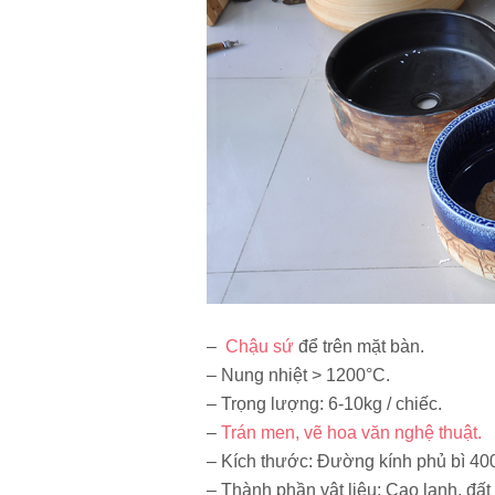
–
Chậu sứ
để trên mặt bàn.
– Nung nhiệt > 1200°C.
– Trọng lượng: 6-10kg / chiếc.
–
Trán men, vẽ hoa văn nghệ thuật.
– Kích thước: Ðường kính phủ bì 
– Thành phần vật liệu: Cao lanh, đất s