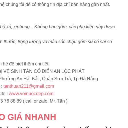
ên hệ chúng tôi để có thông tin địa chỉ bán hàng gần nhất.
 bộ xả, xiphong .. Không bao gồm, các phụ kiện này được
h thước, trọng lượng và màu sắc chậu gốm sứ có sai số
n hệ để biết thêm chi tiết:
Ị VỆ SINH TÂN CỔ ĐIỂN AN LỘC PHÁT
 Phường An Hải Bắc, Quận Sơn Trà, Tp Đà Nẵng
 :
tanthuan211@gmail.com
te :
www.voinuocdep.com
3 76 88 89 ( call or zalo: Mr. Tấn )
O GIÁ NHANH