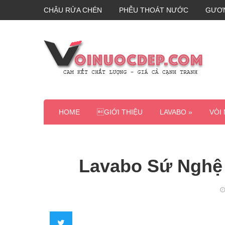
CHẬU RỬA CHÉN
PHỄU THOÁT NƯỚC
GƯƠ
HOME
GIỚI THIỆU
LAVABO »
VÒI
Lavabo Sứ Nghệ 
Twitter