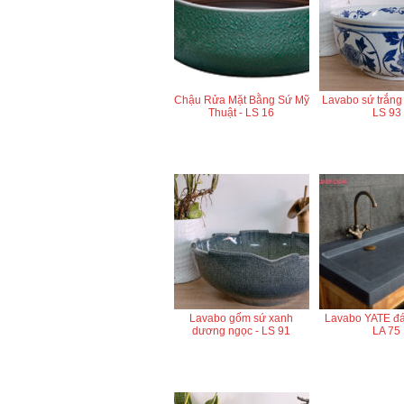
Chậu Rửa Mặt Bằng Sứ Mỹ
Lavabo sứ trắng
Thuật - LS 16
LS 93
Lavabo gốm sứ xanh
Lavabo YATE đá 
dương ngọc - LS 91
LA 75