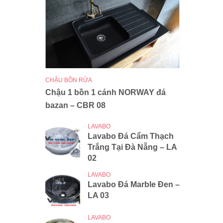
CHẬU BỒN RỬA
Chậu 1 bồn 1 cánh NORWAY đá
bazan – CBR 08
LAVABO
Lavabo Đá Cẩm Thạch
Trắng Tại Đà Nẵng – LA
02
LAVABO
Lavabo Đá Marble Đen –
LA 03
LAVABO