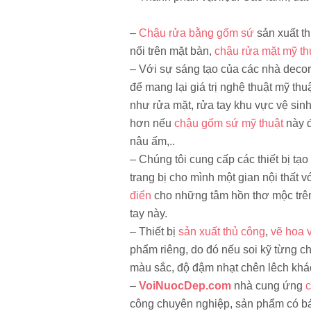
–
Chậu rửa bằng gốm sứ
sản xuất t
nổi trên mặt bàn,
chậu rửa mặt mỹ th
– Với sự sáng tạo của các nhà decor t
để mang lại giá trị nghệ thuật mỹ thu
như rửa mặt, rửa tay khu vực vệ sinh
hơn nếu
chậu gốm sứ mỹ thuật
này 
nâu ấm,..
– Chúng tôi cung cấp các thiết bị tạ
trang bị cho mình một gian nội thất v
điển
cho những tâm hồn thơ mộc trên 
tay này.
– Thiết bị
sản xuất thủ công
,
vẽ hoa 
phẩm riêng, do đó nếu soi kỹ từng ch
màu sắc, độ đậm nhạt chên lêch khá
–
VoiNuocDep.com
nhà cung ứng
c
công chuyên nghiệp, sản phẩm có bán 