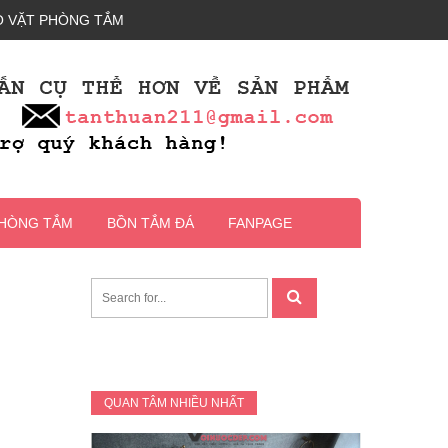
 VẶT PHÒNG TẮM
PHÒNG TẮM
BỒN TẮM ĐÁ
FANPAGE
QUAN TÂM NHIỀU NHẤT