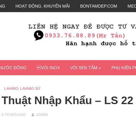
NG
HOẠT ĐỘNG, KHUYẾN MÃI
BONTAMDEP.COM
MẸO
 NƯỚC ĐỒNG
VÒI INOX
VÒI SEN TẮM »
PHỤ KIỆN 
LAVABO
,
LAVABO SỨ
Thuật Nhập Khẩu – LS 22
8 YEARS
AGO
ADMIN