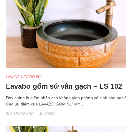
LAVABO
,
LAVABO SỨ
Lavabo gốm sứ vân gạch – LS 102
Đây chính là điểm nhấn cho không gian phòng vệ sinh nhà bạn !
Các ưu điểm của LAVABO GỐM SỨ MỸ…
5 YEARS
AGO
ADMIN