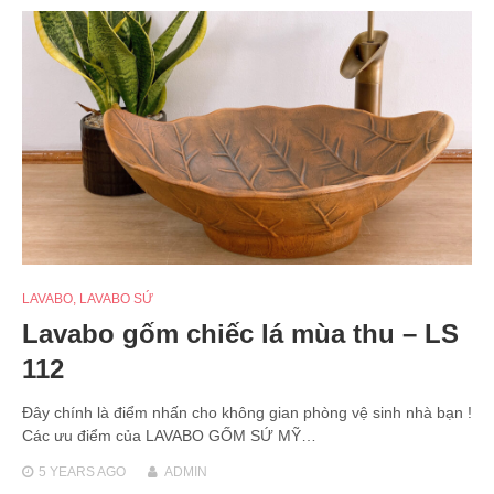
LAVABO
,
LAVABO SỨ
Lavabo gốm chiếc lá mùa thu – LS
112
Đây chính là điểm nhấn cho không gian phòng vệ sinh nhà bạn !
Các ưu điểm của LAVABO GỐM SỨ MỸ…
5 YEARS
AGO
ADMIN