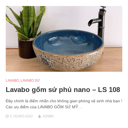
LAVABO
,
LAVABO SỨ
Lavabo gốm sứ phủ nano – LS 108
Đây chính là điểm nhấn cho không gian phòng vệ sinh nhà bạn !
Các ưu điểm của LAVABO GỐM SỨ MỸ…
5 YEARS
AGO
ADMIN