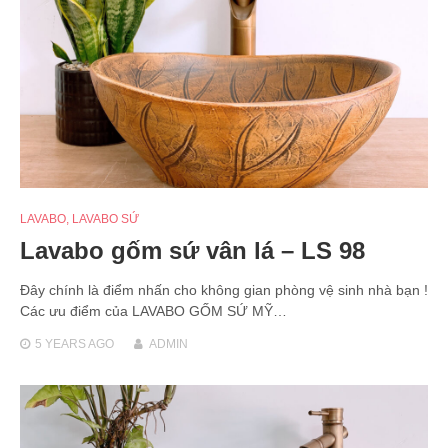
LAVABO
,
LAVABO SỨ
Lavabo gốm sứ vân lá – LS 98
Đây chính là điểm nhấn cho không gian phòng vệ sinh nhà bạn !
Các ưu điểm của LAVABO GỐM SỨ MỸ…
5 YEARS
AGO
ADMIN