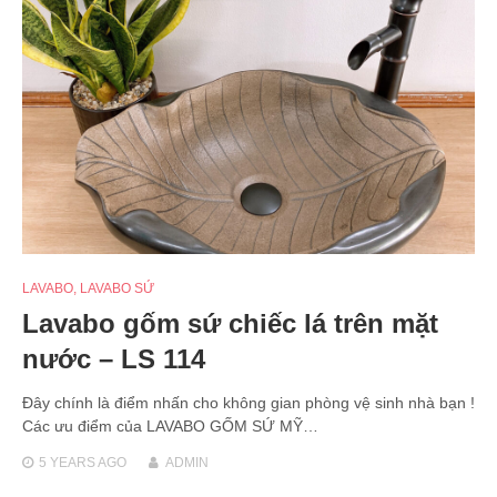
LAVABO
,
LAVABO SỨ
Lavabo gốm sứ chiếc lá trên mặt
nước – LS 114
Đây chính là điểm nhấn cho không gian phòng vệ sinh nhà bạn !
Các ưu điểm của LAVABO GỐM SỨ MỸ…
5 YEARS
AGO
ADMIN