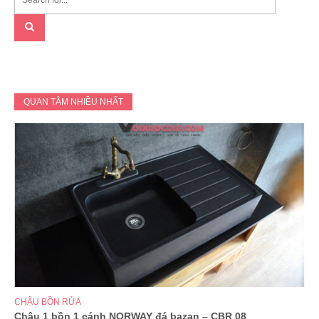
QUAN TÂM NHIỀU NHẤT
CHẬU BỒN RỬA
Chậu 1 bồn 1 cánh NORWAY đá bazan – CBR 08