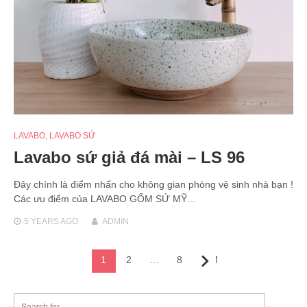
LAVABO
,
LAVABO SỨ
Lavabo sứ giả đá mài – LS 96
Đây chính là điểm nhấn cho không gian phòng vệ sinh nhà bạn !
Các ưu điểm của LAVABO GỐM SỨ MỸ…
5 YEARS
AGO
ADMIN
Posts
1
2
…
8
Next
navigation