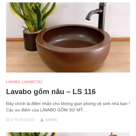
LAVABO
,
LAVABO SỨ
Lavabo gốm nâu – LS 116
Đây chính là điểm nhấn cho không gian phòng vệ sinh nhà bạn !
Các ưu điểm của LAVABO GỐM SỨ MỸ…
5 YEARS
AGO
ADMIN