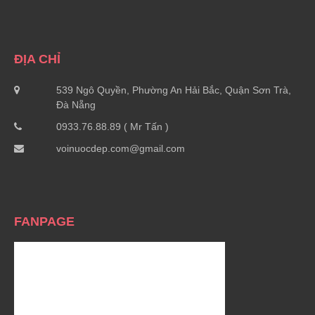
ĐỊA CHỈ
539 Ngô Quyền, Phường An Hải Bắc, Quận Sơn Trà,
Đà Nẵng
0933.76.88.89 ( Mr Tấn )
voinuocdep.com@gmail.com
FANPAGE