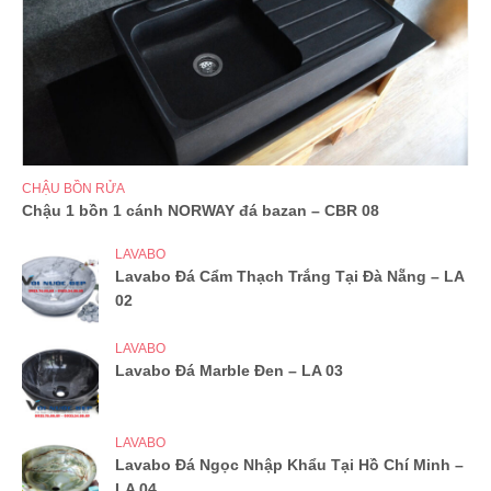
CHẬU BỒN RỬA
Chậu 1 bồn 1 cánh NORWAY đá bazan – CBR 08
LAVABO
Lavabo Đá Cẩm Thạch Trắng Tại Đà Nẵng – LA
02
LAVABO
Lavabo Đá Marble Đen – LA 03
LAVABO
Lavabo Đá Ngọc Nhập Khẩu Tại Hồ Chí Minh –
LA 04