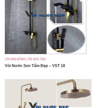
VÒI SEN ĐỒNG
,
VÒI SEN TẮM
Vòi Nước Sen Tắm Đẹp – VST 18