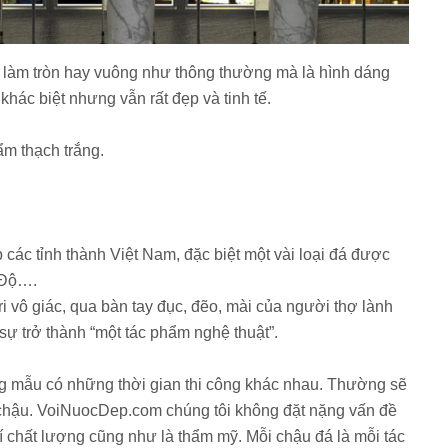
 làm tròn hay vuông như thông thường mà là hình dáng
khác biệt nhưng vẫn rất đẹp và tinh tế.
ẩm thạch trắng.
 các tỉnh thành Việt Nam, đặc biệt một vài loại đá được
 Độ….
ri vô giác, qua bàn tay đục, đẽo, mài của người thợ lành
ự trở thành “một tác phẩm nghệ thuật”.
ng mẫu có những thời gian thi công khác nhau. Thường sẽ
 chậu. VoiNuocDep.com chúng tôi không đặt nặng vấn đề
í chất lượng cũng như là thẩm mỹ. Mỗi chậu đá là mỗi tác