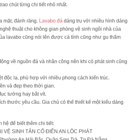
ao chút từng chi tiết nhỏ nhất.
a mặt, đánh răng.
Lavabo đá
dáng trụ với nhiều hình dáng
nghệ thuật cho không gian phòng vệ sinh ngôi nhà của
của lavabo cũng nói lên được cá tính cũng như gu thẩm
 động về nguồn đá và nhân công nên khi có phát sinh cũng
ệt độc lạ, phù hợp với nhiều phong cách kiến trúc.
ền và đẹp theo thời gian.
ục tường hay bắt vít.
ích thước yêu cầu. Gia chủ có thể thiết kế một kiểu dáng
n hệ để biết thêm chi tiết:
Ị VỆ SINH TÂN CỔ ĐIỂN AN LỘC PHÁT
 Phường An Hải Bắc, Quận Sơn Trà, Tp Đà Nẵng