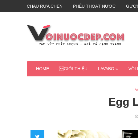
CHẬU RỬA CHÉN
PHỄU THOÁT NƯỚC
GƯƠ
HOME
GIỚI THIỆU
LAVABO »
VÒI
LA
Egg 
Twitter