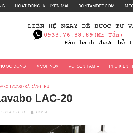
NG
HOẠT ĐỘNG, KHUYẾN MÃI
BONTAMDEP.COM
MẸO
 NƯỚC ĐỒNG
VÒI INOX
VÒI SEN TẮM »
PHỤ KIỆN 
VABO
,
LAVABO ĐÁ DÁNG TRỤ
Lavabo LAC-20
5 YEARS
AGO
ADMIN