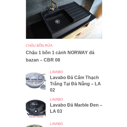
CHẬU BỒN RỬA
Chậu 1 bồn 1 cánh NORWAY đá
bazan – CBR 08
LAVABO
Lavabo Đá Cẩm Thạch
Trắng Tại Đà Nẵng – LA
02
LAVABO
Lavabo Đá Marble Đen –
LA 03
LAVABO