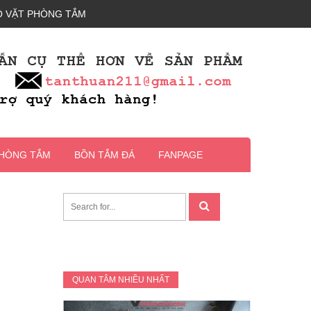
 VẶT PHÒNG TẮM
PHÒNG TẮM
BỒN TẮM ĐÁ
FANPAGE
QUAN TÂM NHIỀU NHẤT