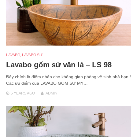
LAVABO
,
LAVABO SỨ
Lavabo gốm sứ vân lá – LS 98
Đây chính là điểm nhấn cho không gian phòng vệ sinh nhà bạn !
Các ưu điểm của LAVABO GỐM SỨ MỸ…
5 YEARS
AGO
ADMIN