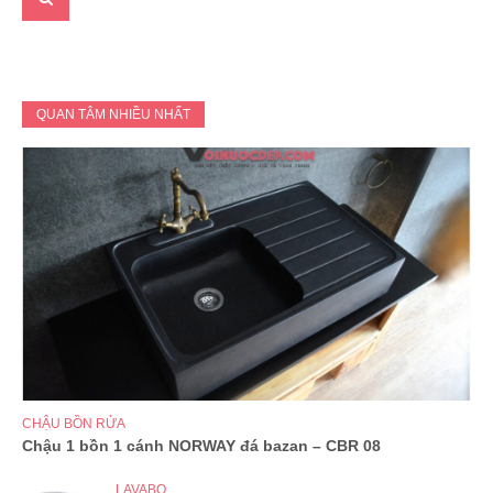
QUAN TÂM NHIỀU NHẤT
CHẬU BỒN RỬA
Chậu 1 bồn 1 cánh NORWAY đá bazan – CBR 08
LAVABO