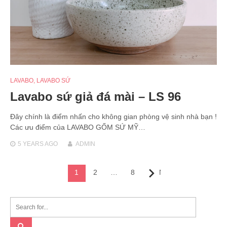
LAVABO
,
LAVABO SỨ
Lavabo sứ giả đá mài – LS 96
Đây chính là điểm nhấn cho không gian phòng vệ sinh nhà bạn !
Các ưu điểm của LAVABO GỐM SỨ MỸ…
5 YEARS
AGO
ADMIN
Posts
1
2
…
8
Next
navigation