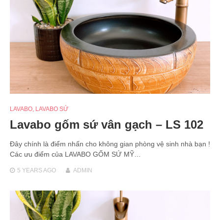
LAVABO
,
LAVABO SỨ
Lavabo gốm sứ vân gạch – LS 102
Đây chính là điểm nhấn cho không gian phòng vệ sinh nhà bạn !
Các ưu điểm của LAVABO GỐM SỨ MỸ…
5 YEARS
AGO
ADMIN