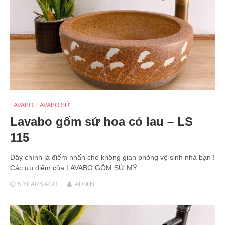
LAVABO
,
LAVABO SỨ
Lavabo gốm sứ hoa cỏ lau – LS
115
Đây chính là điểm nhấn cho không gian phòng vệ sinh nhà bạn !
Các ưu điểm của LAVABO GỐM SỨ MỸ…
5 YEARS
AGO
ADMIN