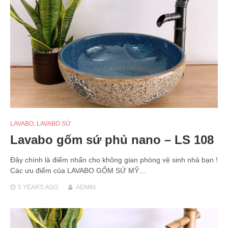
LAVABO
,
LAVABO SỨ
Lavabo gốm sứ phủ nano – LS 108
Đây chính là điểm nhấn cho không gian phòng vệ sinh nhà bạn !
Các ưu điểm của LAVABO GỐM SỨ MỸ…
5 YEARS
AGO
ADMIN