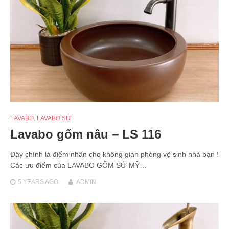
LAVABO
,
LAVABO SỨ
Lavabo gốm nâu – LS 116
Đây chính là điểm nhấn cho không gian phòng vệ sinh nhà bạn !
Các ưu điểm của LAVABO GỐM SỨ MỸ…
5 YEARS
AGO
ADMIN