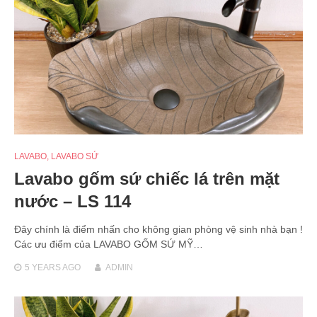
LAVABO
,
LAVABO SỨ
Lavabo gốm sứ chiếc lá trên mặt
nước – LS 114
Đây chính là điểm nhấn cho không gian phòng vệ sinh nhà bạn !
Các ưu điểm của LAVABO GỐM SỨ MỸ…
5 YEARS
AGO
ADMIN