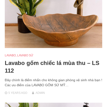
LAVABO
,
LAVABO SỨ
Lavabo gốm chiếc lá mùa thu – LS
112
Đây chính là điểm nhấn cho không gian phòng vệ sinh nhà bạn !
Các ưu điểm của LAVABO GỐM SỨ MỸ…
5 YEARS
AGO
ADMIN