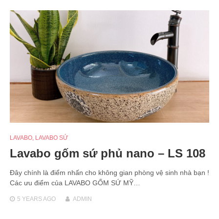
LAVABO
,
LAVABO SỨ
Lavabo gốm sứ phủ nano – LS 108
Đây chính là điểm nhấn cho không gian phòng vệ sinh nhà bạn !
Các ưu điểm của LAVABO GỐM SỨ MỸ…
5 YEARS
AGO
ADMIN