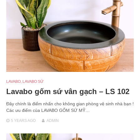
LAVABO
,
LAVABO SỨ
Lavabo gốm sứ vân gạch – LS 102
Đây chính là điểm nhấn cho không gian phòng vệ sinh nhà bạn !
Các ưu điểm của LAVABO GỐM SỨ MỸ…
5 YEARS
AGO
ADMIN