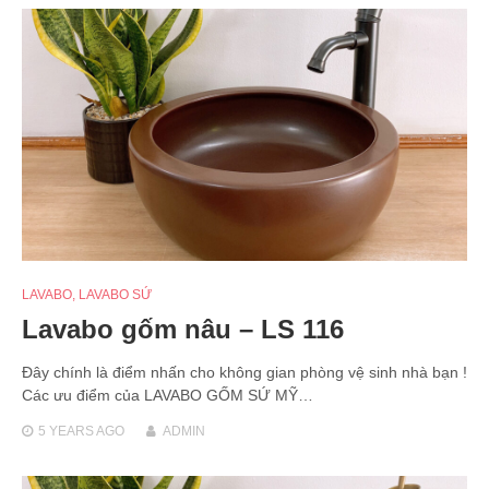
LAVABO
,
LAVABO SỨ
Lavabo gốm nâu – LS 116
Đây chính là điểm nhấn cho không gian phòng vệ sinh nhà bạn !
Các ưu điểm của LAVABO GỐM SỨ MỸ…
5 YEARS
AGO
ADMIN