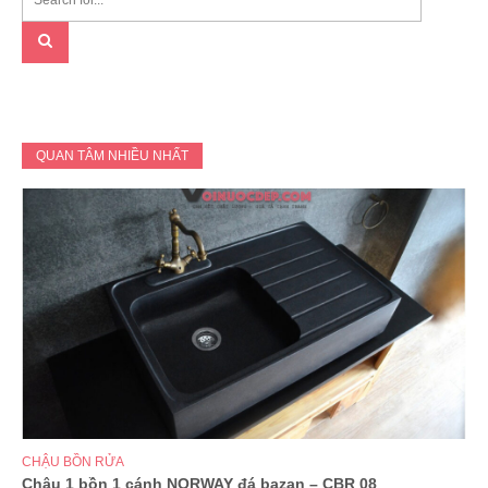
QUAN TÂM NHIỀU NHẤT
CHẬU BỒN RỬA
Chậu 1 bồn 1 cánh NORWAY đá bazan – CBR 08