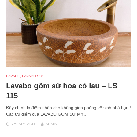
LAVABO
,
LAVABO SỨ
Lavabo gốm sứ hoa cỏ lau – LS
115
Đây chính là điểm nhấn cho không gian phòng vệ sinh nhà bạn !
Các ưu điểm của LAVABO GỐM SỨ MỸ…
5 YEARS
AGO
ADMIN