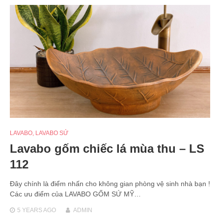
LAVABO
,
LAVABO SỨ
Lavabo gốm chiếc lá mùa thu – LS
112
Đây chính là điểm nhấn cho không gian phòng vệ sinh nhà bạn !
Các ưu điểm của LAVABO GỐM SỨ MỸ…
5 YEARS
AGO
ADMIN