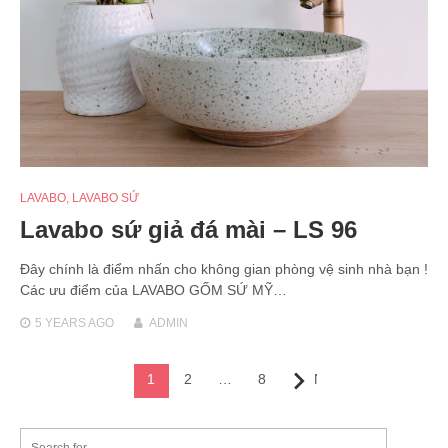
LAVABO
,
LAVABO SỨ
Lavabo sứ giả đá mài – LS 96
Đây chính là điểm nhấn cho không gian phòng vệ sinh nhà bạn !
Các ưu điểm của LAVABO GỐM SỨ MỸ…
5 YEARS
AGO
ADMIN
Posts
1
2
…
8
Next
navigation