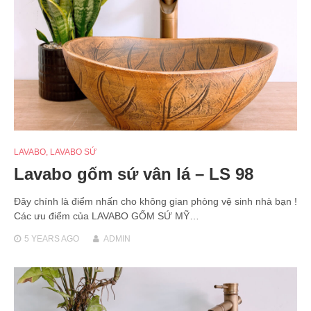
LAVABO
,
LAVABO SỨ
Lavabo gốm sứ vân lá – LS 98
Đây chính là điểm nhấn cho không gian phòng vệ sinh nhà bạn !
Các ưu điểm của LAVABO GỐM SỨ MỸ…
5 YEARS
AGO
ADMIN