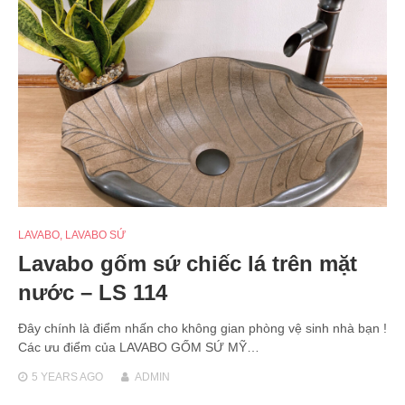
LAVABO
,
LAVABO SỨ
Lavabo gốm sứ chiếc lá trên mặt
nước – LS 114
Đây chính là điểm nhấn cho không gian phòng vệ sinh nhà bạn !
Các ưu điểm của LAVABO GỐM SỨ MỸ…
5 YEARS
AGO
ADMIN