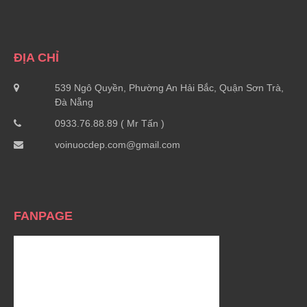
ĐỊA CHỈ
539 Ngô Quyền, Phường An Hải Bắc, Quận Sơn Trà,
Đà Nẵng
0933.76.88.89 ( Mr Tấn )
voinuocdep.com@gmail.com
FANPAGE