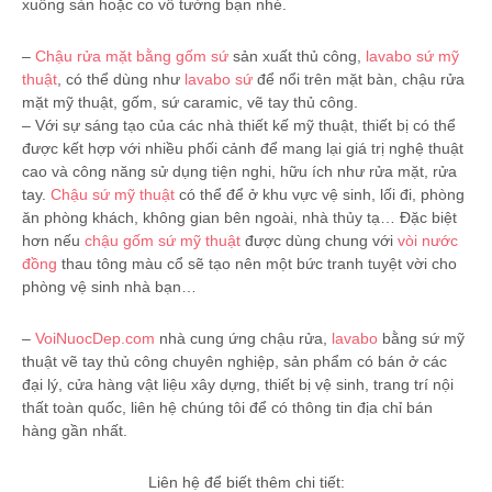
xuống sàn hoặc co vô tường bạn nhé.
–
Chậu rửa mặt bằng gốm sứ
sản xuất thủ công,
lavabo sứ mỹ
thuật
, có thể dùng như
lavabo sứ
để nổi trên mặt bàn, chậu rửa
mặt mỹ thuật, gốm, sứ caramic, vẽ tay thủ công.
– Với sự sáng tạo của các nhà thiết kế mỹ thuật, thiết bị có thể
được kết hợp với nhiều phối cảnh để mang lại giá trị nghệ thuật
cao và công năng sử dụng tiện nghi, hữu ích như rửa mặt, rửa
tay.
Chậu sứ mỹ thuật
có thể để ở khu vực vệ sinh, lối đi, phòng
ăn phòng khách, không gian bên ngoài, nhà thủy tạ… Đặc biệt
hơn nếu
chậu gốm sứ mỹ thuật
được dùng chung với
vòi nước
đồng
thau tông màu cổ sẽ tạo nên một bức tranh tuyệt vời cho
phòng vệ sinh nhà bạn…
–
VoiNuocDep.com
nhà cung ứng chậu rửa,
lavabo
bằng sứ mỹ
thuật vẽ tay thủ công chuyên nghiệp, sản phẩm có bán ở các
đại lý, cửa hàng vật liệu xây dựng, thiết bị vệ sinh, trang trí nội
thất toàn quốc, liên hệ chúng tôi để có thông tin địa chỉ bán
hàng gần nhất.
Liên hệ để biết thêm chi tiết: