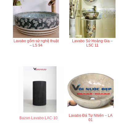
Lavabo gốm sứ nghệ thuật
Lavabo Sứ Hoàng Gia –
– LS 94
LSC 11
Lavabo Đá Tự Nhiên – LA
Bazan Lavabo LAC-10
01