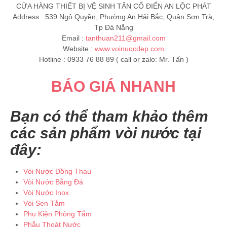
CỬA HÀNG THIẾT BỊ VỆ SINH TÂN CỔ ĐIỂN AN LỘC PHÁT
Address : 539 Ngô Quyền, Phường An Hải Bắc, Quận Sơn Trà,
Tp Đà Nẵng
Email :
tanthuan211@gmail.com
Website :
www.voinuocdep.com
Hotline : 0933 76 88 89 ( call or zalo: Mr. Tấn )
BÁO GIÁ NHANH
Bạn có thể tham khảo thêm
các sản phẩm vòi nước tại
đây:
Vòi Nước Đồng Thau
Vòi Nước Bằng Đá
Vòi Nước Inox
Vòi Sen Tắm
Phụ Kiện Phòng Tắm
Phẫu Thoát Nước