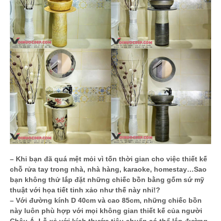
– Khi bạn đã quá mệt mỏi vì tốn thời gian cho việc thiết kế
chỗ rửa tay trong nhà, nhà hàng, karaoke, homestay…Sao
bạn không thử lắp đặt những chiếc bồn bằng gốm sứ mỹ
thuật với họa tiết tinh xảo như thế này nhỉ!?
– Với đường kính D 40cm và cao 85cm, những chiếc bồn
này luôn phù hợp với mọi không gian thiết kế của người
Châu Á. Lỗ xả với kích thước tiêu chuẩn có thể lắp đường