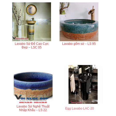
Lavabo Sứ Đế Cao Cực
Lavabo gốm sứ – LS 95
Đẹp – LSC 05
Lavabo Sứ Nghệ Thuật
Egg Lavabo LAC-20
Nhập Khẩu – LS 22