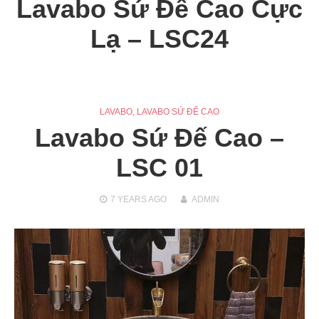
Lavabo Sứ Đế Cao Cực
Lạ – LSC24
LAVABO
,
LAVABO SỨ ĐẾ CAO
Lavabo Sứ Đế Cao –
LSC 01
7 YEARS
AGO
ADMIN