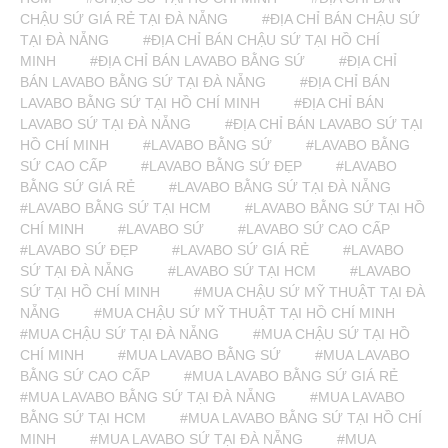
CHẬU SỨ GIÁ RẺ TẠI ĐÀ NẴNG
#ĐỊA CHỈ BÁN CHẬU SỨ
TẠI ĐÀ NẴNG
#ĐỊA CHỈ BÁN CHẬU SỨ TẠI HỒ CHÍ
MINH
#ĐỊA CHỈ BÁN LAVABO BẰNG SỨ
#ĐỊA CHỈ
BÁN LAVABO BẰNG SỨ TẠI ĐÀ NẴNG
#ĐỊA CHỈ BÁN
LAVABO BẰNG SỨ TẠI HỒ CHÍ MINH
#ĐỊA CHỈ BÁN
LAVABO SỨ TẠI ĐÀ NẴNG
#ĐỊA CHỈ BÁN LAVABO SỨ TẠI
HỒ CHÍ MINH
#LAVABO BẰNG SỨ
#LAVABO BẰNG
SỨ CAO CẤP
#LAVABO BẰNG SỨ ĐẸP
#LAVABO
BẰNG SỨ GIÁ RẺ
#LAVABO BẰNG SỨ TẠI ĐÀ NẴNG
#LAVABO BẰNG SỨ TẠI HCM
#LAVABO BẰNG SỨ TẠI HỒ
CHÍ MINH
#LAVABO SỨ
#LAVABO SỨ CAO CẤP
#LAVABO SỨ ĐẸP
#LAVABO SỨ GIÁ RẺ
#LAVABO
SỨ TẠI ĐÀ NẴNG
#LAVABO SỨ TẠI HCM
#LAVABO
SỨ TẠI HỒ CHÍ MINH
#MUA CHẬU SỨ MỸ THUẬT TẠI ĐÀ
NẴNG
#MUA CHẬU SỨ MỸ THUẬT TẠI HỒ CHÍ MINH
#MUA CHẬU SỨ TẠI ĐÀ NẴNG
#MUA CHẬU SỨ TẠI HỒ
CHÍ MINH
#MUA LAVABO BẰNG SỨ
#MUA LAVABO
BẰNG SỨ CAO CẤP
#MUA LAVABO BẰNG SỨ GIÁ RẺ
#MUA LAVABO BẰNG SỨ TẠI ĐÀ NẴNG
#MUA LAVABO
BẰNG SỨ TẠI HCM
#MUA LAVABO BẰNG SỨ TẠI HỒ CHÍ
MINH
#MUA LAVABO SỨ TẠI ĐÀ NẴNG
#MUA