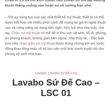
thoát thẳng xuống sàn hoặc co vô tường bạn nhé.
– Với sự sáng tạo của các nhà thiết kế mỹ thuật, thiết bị có thể
được kết hợp với nhiều phối cảnh để mang lại giá trị nghệ thuật
cao và công năng sử dụng tiện nghi, hữu ích như rửa mặt, rửa
tay.
Chậu sứ mỹ thuật
có thể để ở khu vực vệ sinh, lối đi, phòng
ăn phòng khách, không gian bên ngoài, nhà thủy tạ… Đặc biệt
hơn nếu
chậu gốm sứ mỹ thuật
được dùng chung với vòi nước
đồng thau tông màu cổ sẽ tạo nên một bức tranh tuyệt vời cho
phòng vệ sinh nhà bạn…
LAVABO
,
LAVABO SỨ ĐẾ CAO
Lavabo Sứ Đế Cao –
LSC 01