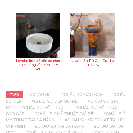
Lavabo tròn đế côn đá cẩm
Lavabo Sứ Đế Cao Cực Lạ
thạch trắng vân đen – LA
– LSC24
49
#CHẬU SỨ
#CHẬU SỨ CAO CẤP
#CHẬU
TAGS
SỨ ĐẸP
#CHẬU SỨ ĐẸP GIÁ RẺ
#CHẬU SỨ GIÁ
RẺ
#CHẬU SỨ MỸ THUẬT
#CHẬU SỨ MỸ THUẬT
CAO CẤP
#CHẬU SỨ MỸ THUẬT GIÁ RẺ
#CHẬU SỨ
MỸ THUẬT TẠI ĐÀ NẴNG
#CHẬU SỨ MỸ THUẬT TẠI HỒ
CHÍ MINH
#CHẬU SỨ TẠI ĐÀ NẴNG
#CHẬU SỨ TẠI
HCM
#CHẬU SỨ TẠI HỒ CHÍ MINH
#ĐỊA CHỈ BÁN