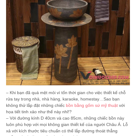
– Khi bạn đã quá mệt mỏi vì tốn thời gian cho việc thiết kế chỗ
rửa tay trong nhà, nhà hàng, karaoke, homestay…Sao bạn
không thử lắp đặt những chiếc
bồn bằng gốm sứ mỹ thuật
với
họa tiết tinh xảo như thế này nhỉ!?
– Với đường kính D 40cm và cao 85cm, những chiếc bồn này
luôn phù hợp với mọi không gian thiết kế của người Châu Á. Lỗ
xả với kích thước tiêu chuẩn có thể lắp đường thoát thẳng