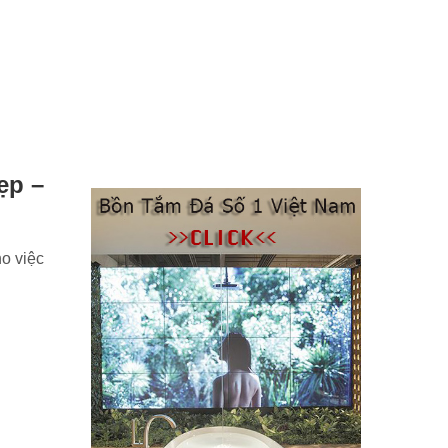
ẹp –
ho việc