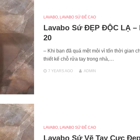
LAVABO
,
LAVABO SỨ ĐẾ CAO
Lavabo Sứ ĐẸP ĐỘC LẠ –
20
– Khi bạn đã quá mệt mỏi vì tốn thời gian c
thiết kế chỗ rửa tay trong nhà,…
7 YEARS
AGO
ADMIN
LAVABO
,
LAVABO SỨ ĐẾ CAO
Lavabo Sứ Vẽ Tay Cực Đẹp