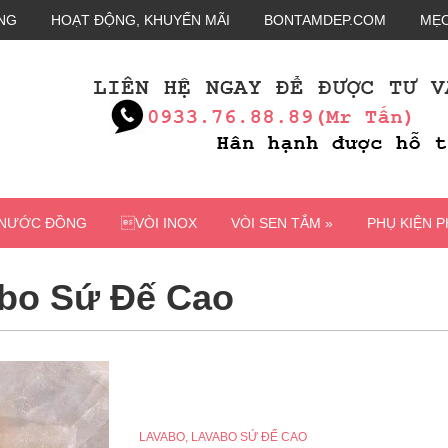
NG
HOẠT ĐỘNG, KHUYẾN MÃI
BONTAMDEP.COM
MẸO
 NƯỚC ĐỒNG
VÒI INOX
VÒI SEN TẮM »
PHỤ KIỆN 
bo Sứ Đế Cao
LAVABO
,
LAVABO SỨ ĐẾ CAO