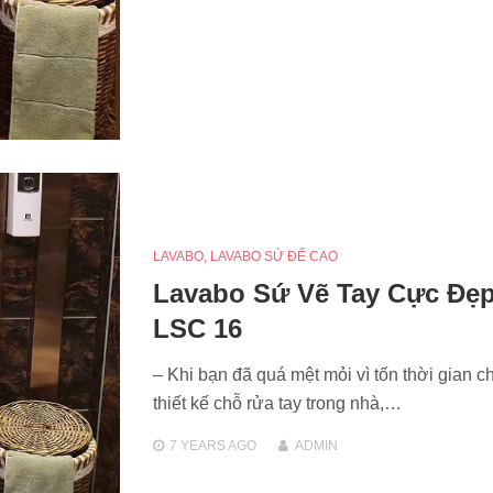
LAVABO
,
LAVABO SỨ ĐẾ CAO
Lavabo Sứ Vẽ Tay Cực Đẹp
LSC 16
– Khi bạn đã quá mệt mỏi vì tốn thời gian c
thiết kế chỗ rửa tay trong nhà,…
7 YEARS
AGO
ADMIN