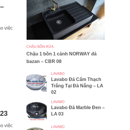
 –
ho việc
CHẬU BỒN RỬA
Chậu 1 bồn 1 cánh NORWAY đá
bazan – CBR 08
LAVABO
Lavabo Đá Cẩm Thạch
Trắng Tại Đà Nẵng – LA
02
LAVABO
Lavabo Đá Marble Đen –
 23
LA 03
ho việc
LAVABO