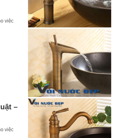
ho việc
uật –
ho việc