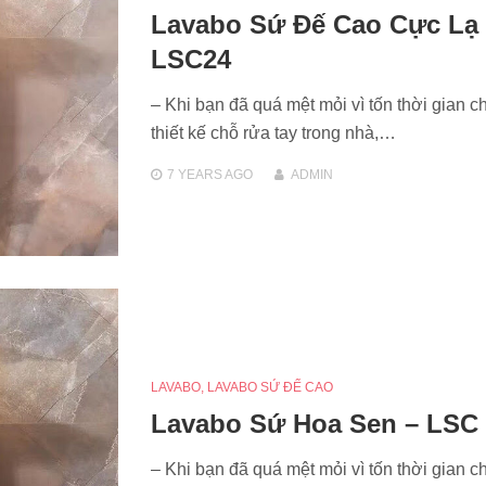
Lavabo Sứ Đế Cao Cực Lạ
LSC24
– Khi bạn đã quá mệt mỏi vì tốn thời gian c
thiết kế chỗ rửa tay trong nhà,…
7 YEARS
AGO
ADMIN
LAVABO
,
LAVABO SỨ ĐẾ CAO
Lavabo Sứ Hoa Sen – LSC
– Khi bạn đã quá mệt mỏi vì tốn thời gian c