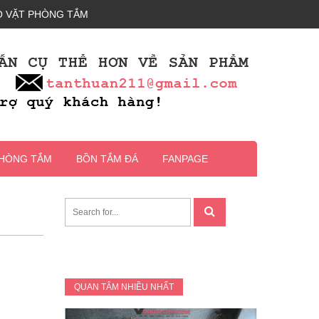
 VẶT PHÒNG TẮM
PHÒNG TẮM
BỒN TẮM ĐÁ
FANPAGE
QUAN TÂM NHIỀU NHẤT