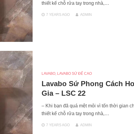
thiết kế chỗ rửa tay trong nhà,…
7 YEARS
AGO
ADMIN
LAVABO
,
LAVABO SỨ ĐẾ CAO
Lavabo Sứ Phong Cách H
Gia – LSC 22
– Khi bạn đã quá mệt mỏi vì tốn thời gian c
thiết kế chỗ rửa tay trong nhà,…
7 YEARS
AGO
ADMIN