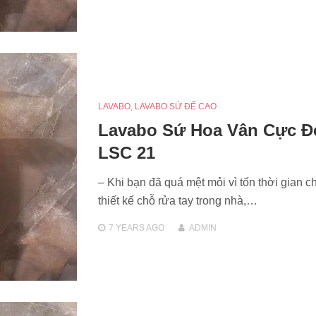
LAVABO
,
LAVABO SỨ ĐẾ CAO
Lavabo Sứ Hoa Vân Cực Đ
LSC 21
– Khi bạn đã quá mệt mỏi vì tốn thời gian c
thiết kế chỗ rửa tay trong nhà,…
7 YEARS
AGO
ADMIN