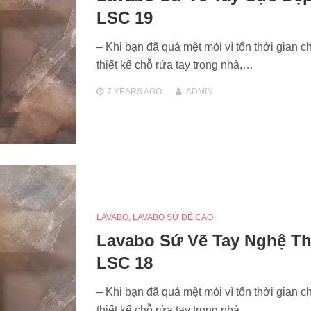
LSC 19
– Khi bạn đã quá mệt mỏi vì tốn thời gian c
thiết kế chỗ rửa tay trong nhà,…
7 YEARS
AGO
ADMIN
LAVABO
,
LAVABO SỨ ĐẾ CAO
Lavabo Sứ Vẽ Tay Nghệ Th
LSC 18
– Khi bạn đã quá mệt mỏi vì tốn thời gian c
thiết kế chỗ rửa tay trong nhà,…