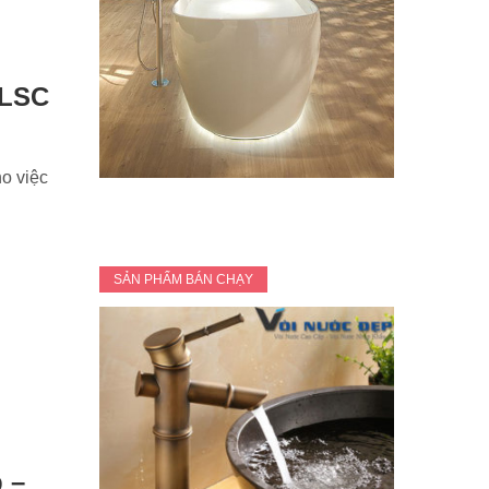
 LSC
ho việc
SẢN PHẨM BÁN CHẠY
 –