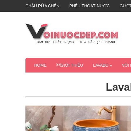
CHẬU RỬA CHÉN
PHỄU THOÁT NƯỚC
GƯƠ
HOME
GIỚI THIỆU
LAVABO »
VÒI
Lava