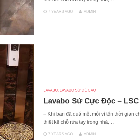
7 YEARS
AGO
ADMIN
LAVABO
,
LAVABO SỨ ĐẾ CAO
Lavabo Sứ Cực Độc – LSC
– Khi bạn đã quá mệt mỏi vì tốn thời gian c
thiết kế chỗ rửa tay trong nhà,…
7 YEARS
AGO
ADMIN