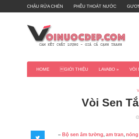
CHẬU RỬA CHÉN
PHỄU THOÁT NƯỚC
GƯƠ
HOME
GIỚI THIỆU
LAVABO »
VÒI
V
Vòi Sen Tắ
–
Bộ sen âm tường
,
am tran
,
nóng
Twitter