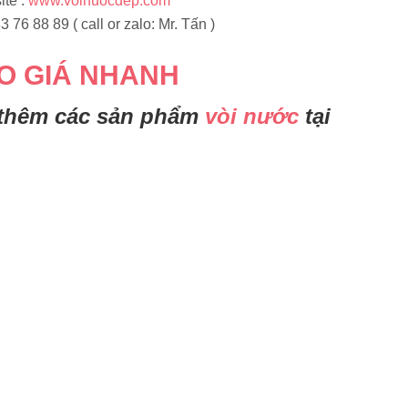
te :
www.voinuocdep.com
3 76 88 89 ( call or zalo: Mr. Tấn )
O GIÁ NHANH
 thêm các sản phẩm
vòi nước
tại