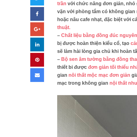
trần
với chức năng đơn giản, nhỏ 
vặn với phòng tắm có không gian
Facebook
hoặc nâu cafe nhạt, đặc biệt với 
thuật.
Google+
–
Chất liệu bằng đồng đúc nguyên
bị được hoàn thiện kiểu cổ, tạo
cả
LinkedIn
sẽ làm hài lòng gia chủ khi hoàn tấ
–
Bộ sen âm tường bằng đồng th
Pinterest
thiết bi được
đơn giản tối thiểu nh
Email
gian
nôi thất mộc mạc đơn giản
gi
mạc trong không gian
nội thất nh