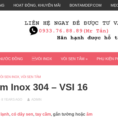
NG
HOẠT ĐỘNG, KHUYẾN MÃI
BONTAMDEP.COM
MẸO
 NƯỚC ĐỒNG
VÒI INOX
VÒI SEN TẮM »
PHỤ KIỆN 
ÒI SEN INOX
,
VÒI SEN TẮM
m Inox 304 – VSI 16
8 YEARS
AGO
ADMIN
 lạnh
,
có dây sen
,
tay cầm
, gắn tường hoặc
âm