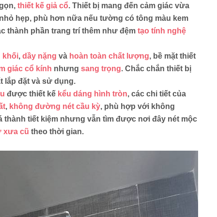
gọn,
thiết kế giả cổ
. Thiết bị mang đến cảm giác vừa
 nhỏ hẹp, phù hơn nữa nếu tường có tông màu kem
các thành phần trang trí thêm như đệm
tạo tính nghệ
 khối
,
dầy nặng
và
hoàn toàn chất lượng
, bề mặt thiết
m giác cổ kính
nhưng
sang trọng
. Chắc chắn thiết bị
t lắp đặt và sử dụng.
au
được thiết kế
kểu dáng hình tròn
, các chi tiết của
ất
,
không đường nét cầu kỳ
, phù hợp với không
á thành tiết kiệm nhưng vẫn tìm được nơi đây nét mộc
ư xưa cũ
theo thời gian.