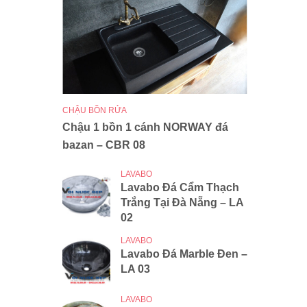
CHẬU BỒN RỬA
Chậu 1 bồn 1 cánh NORWAY đá
bazan – CBR 08
LAVABO
Lavabo Đá Cẩm Thạch
Trắng Tại Đà Nẵng – LA
02
LAVABO
Lavabo Đá Marble Đen –
LA 03
LAVABO