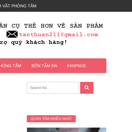
 VẶT PHÒNG TẮM
PHÒNG TẮM
BỒN TẮM ĐÁ
FANPAGE
QUAN TÂM NHIỀU NHẤT