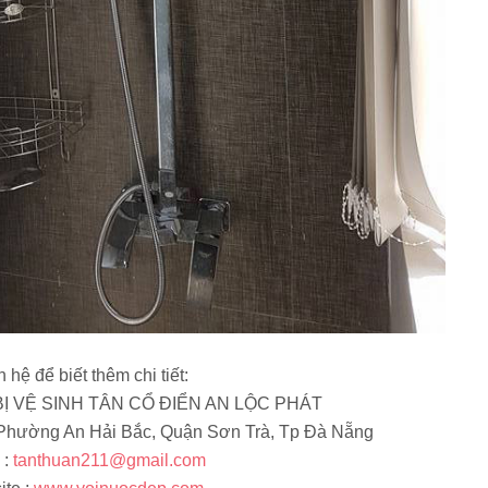
n hệ để biết thêm chi tiết:
Ị VỆ SINH TÂN CỔ ĐIỂN AN LỘC PHÁT
 Phường An Hải Bắc, Quận Sơn Trà, Tp Đà Nẵng
 :
tanthuan211@gmail.com