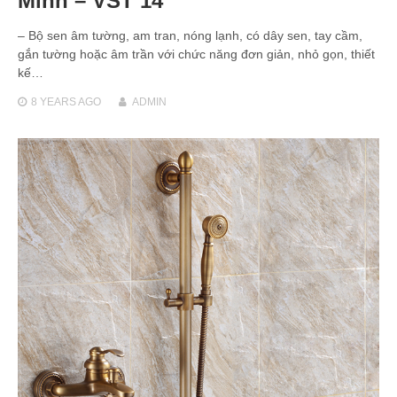
Minh – VST 14
– Bộ sen âm tường, am tran, nóng lạnh, có dây sen, tay cầm,
gắn tường hoặc âm trần với chức năng đơn giản, nhỏ gọn, thiết
kế…
8 YEARS
AGO
ADMIN