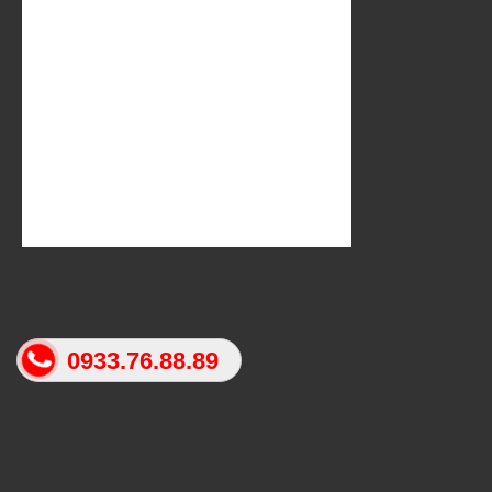
BẢN ĐỒ
0933.76.88.89