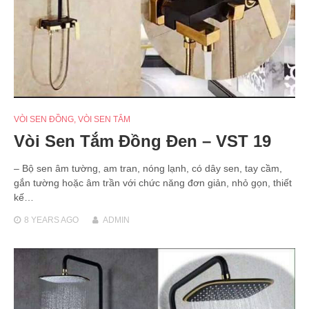
VÒI SEN ĐỒNG
,
VÒI SEN TẮM
Vòi Sen Tắm Đồng Đen – VST 19
– Bộ sen âm tường, am tran, nóng lạnh, có dây sen, tay cầm,
gắn tường hoặc âm trần với chức năng đơn giản, nhỏ gọn, thiết
kế…
8 YEARS
AGO
ADMIN