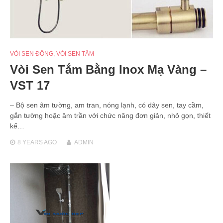
VÒI SEN ĐỒNG
,
VÒI SEN TẮM
Vòi Sen Tắm Bằng Inox Mạ Vàng –
VST 17
– Bộ sen âm tường, am tran, nóng lạnh, có dây sen, tay cầm,
gắn tường hoặc âm trần với chức năng đơn giản, nhỏ gọn, thiết
kế…
8 YEARS
AGO
ADMIN