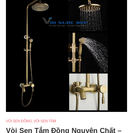
VÒI SEN ĐỒNG
,
VÒI SEN TẮM
Vòi Sen Tắm Đồng Nguyên Chất –