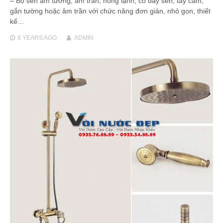
– Bộ sen âm tường, am tran, nóng lạnh, có dây sen, tay cầm,
gắn tường hoặc âm trần với chức năng đơn giản, nhỏ gọn, thiết
kế…
8 YEARS
AGO
ADMIN