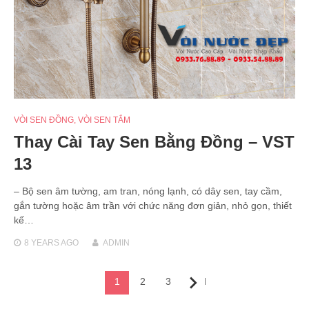
VÒI SEN ĐỒNG
,
VÒI SEN TẮM
Thay Cài Tay Sen Bằng Đồng – VST
13
– Bộ sen âm tường, am tran, nóng lạnh, có dây sen, tay cầm,
gắn tường hoặc âm trần với chức năng đơn giản, nhỏ gọn, thiết
kế…
8 YEARS
AGO
ADMIN
Posts
1
2
3
Next
navigation