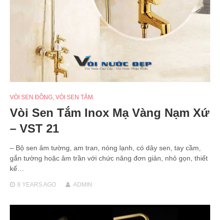
VÒI SEN ĐỒNG
,
VÒI SEN TẮM
Vòi Sen Tắm Inox Mạ Vàng Nạm Xứ
– VST 21
– Bộ sen âm tường, am tran, nóng lạnh, có dây sen, tay cầm,
gắn tường hoặc âm trần với chức năng đơn giản, nhỏ gọn, thiết
kế…
8 YEARS
AGO
ADMIN