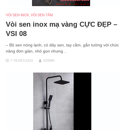
VÒI SEN INOX
,
VÒI SEN TẮM
Vòi sen inox mạ vàng CỰC ĐẸP –
VSI 08
– Bộ sen nóng lạnh, có dây sen, tay cầm, gắn tường với chức
năng đơn giản, nhỏ gọn nhưng…
7 YEARS
AGO
ADMIN