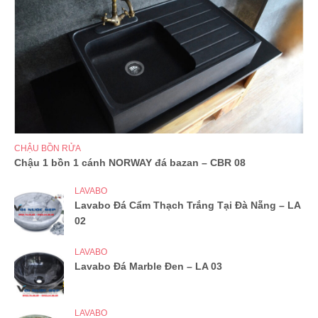
CHẬU BỒN RỬA
Chậu 1 bồn 1 cánh NORWAY đá bazan – CBR 08
LAVABO
Lavabo Đá Cẩm Thạch Trắng Tại Đà Nẵng – LA
02
LAVABO
Lavabo Đá Marble Đen – LA 03
LAVABO