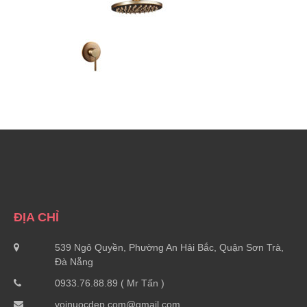
ĐỊA CHỈ
539 Ngô Quyền, Phường An Hải Bắc, Quận Sơn Trà,
Đà Nẵng
0933.76.88.89 ( Mr Tấn )
voinuocdep.com@gmail.com