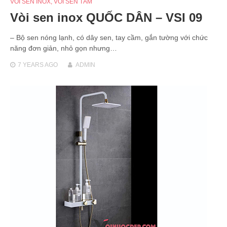
VÒI SEN INOX
,
VÒI SEN TẮM
Vòi sen inox QUỐC DÂN – VSI 09
– Bộ sen nóng lạnh, có dây sen, tay cầm, gắn tường với chức
năng đơn giản, nhỏ gọn nhưng…
7 YEARS
AGO
ADMIN