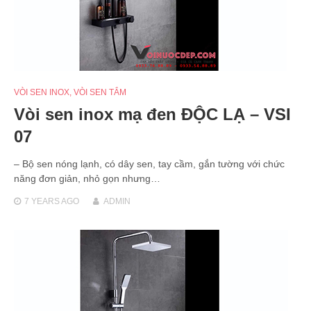
VÒI SEN INOX
,
VÒI SEN TẮM
Vòi sen inox mạ đen ĐỘC LẠ – VSI
07
– Bộ sen nóng lạnh, có dây sen, tay cầm, gắn tường với chức
năng đơn giản, nhỏ gọn nhưng…
7 YEARS
AGO
ADMIN