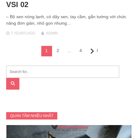
VSI 02
– Bộ sen nóng lạnh, có dây sen, tay cầm, gắn tường với chức
năng đơn giản, nhỏ gọn nhưng…
7 YEARS
AGO
ADMIN
Posts
1
2
…
4
Next
navigation
QUAN TÂM NHIỀU NHẤT