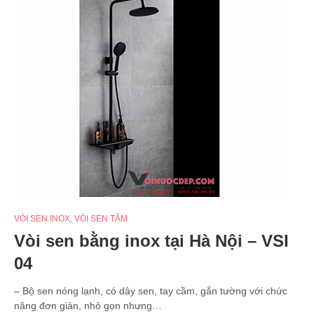
VÒI SEN INOX
,
VÒI SEN TẮM
Vòi sen bằng inox tại Hà Nội – VSI
04
– Bộ sen nóng lạnh, có dây sen, tay cầm, gắn tường với chức
năng đơn giản, nhỏ gọn nhưng…