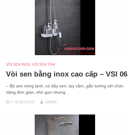
VÒI SEN INOX
,
VÒI SEN TẮM
Vòi sen bằng inox cao cấp – VSI 06
– Bộ sen nóng lạnh, có dây sen, tay cầm, gắn tường với chức
năng đơn giản, nhỏ gọn nhưng…
7 YEARS
AGO
ADMIN