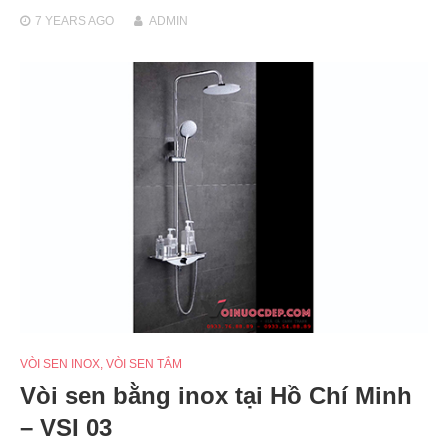
7 YEARS
AGO
ADMIN
VÒI SEN INOX
,
VÒI SEN TẮM
Vòi sen bằng inox tại Hồ Chí Minh
– VSI 03