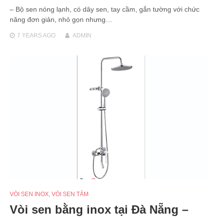
– Bộ sen nóng lạnh, có dây sen, tay cầm, gắn tường với chức
năng đơn giản, nhỏ gọn nhưng…
7 YEARS
AGO
ADMIN
VÒI SEN INOX
,
VÒI SEN TẮM
Vòi sen bằng inox tại Đà Nẵng –