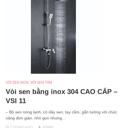
VÒI SEN INOX
,
VÒI SEN TẮM
Vòi sen bằng inox 304 CAO CẤP –
VSI 11
– Bộ sen nóng lạnh, có dây sen, tay cầm, gắn tường với chức
năng đơn giản, nhỏ gọn nhưng…
7 YEARS
AGO
ADMIN