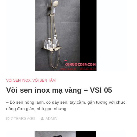
VÒI SEN INOX
,
VÒI SEN TẮM
Vòi sen inox mạ vàng – VSI 05
– Bộ sen nóng lạnh, có dây sen, tay cầm, gắn tường với chức
năng đơn giản, nhỏ gọn nhưng…
7 YEARS
AGO
ADMIN