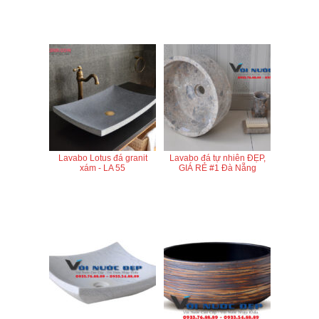
Lavabo Lotus đá granit
Lavabo đá tự nhiên ĐẸP,
xám - LA 55
GIÁ RẺ #1 Đà Nẵng