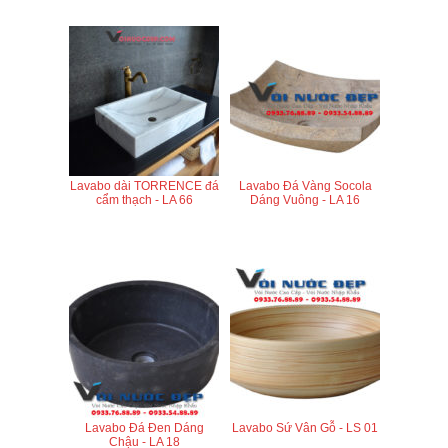
Lavabo dài TORRENCE đá
Lavabo Đá Vàng Socola
cẩm thạch - LA 66
Dáng Vuông - LA 16
Lavabo Đá Đen Dáng
Lavabo Sứ Vân Gỗ - LS 01
Chậu - LA 18