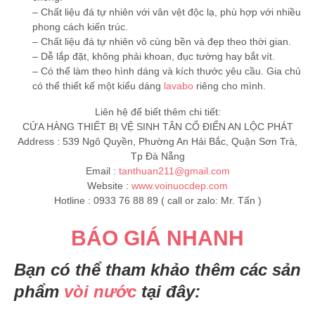
– Chất liệu đá tự nhiên với vân vệt độc lạ, phù hợp với nhiều
phong cách kiến trúc.
– Chất liệu đá tự nhiên vô cùng bền và đẹp theo thời gian.
– Dễ lắp đặt, không phải khoan, đục tường hay bắt vít.
– Có thể làm theo hình dáng và kích thước yêu cầu. Gia chủ
có thể thiết kế một kiểu dáng
lavabo
riêng cho mình.
Liên hệ để biết thêm chi tiết:
CỬA HÀNG THIẾT BỊ VỆ SINH TÂN CỔ ĐIỂN AN LỘC PHÁT
Address : 539 Ngô Quyền, Phường An Hải Bắc, Quận Sơn Trà,
Tp Đà Nẵng
Email :
tanthuan211@gmail.com
Website :
www.voinuocdep.com
Hotline : 0933 76 88 89 ( call or zalo: Mr. Tấn )
BÁO GIÁ NHANH
Bạn có thể tham khảo thêm các sản
phẩm
vòi nước
tại đây: