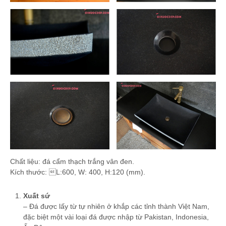
Chất liệu: đá cẩm thạch trắng vân đen.
Kích thước: L:600, W: 400, H:120 (mm).
Xuất sứ
– Đá được lấy từ tự nhiên ở khắp các tỉnh thành Việt Nam,
đặc biệt một vài loại đá được nhập từ Pakistan, Indonesia,