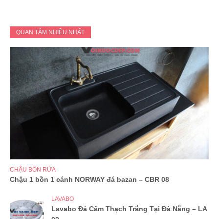
QUAN TÂM NHIỀU NHẤT
CHẬU BỒN RỬA
Chậu 1 bồn 1 cánh NORWAY đá bazan – CBR 08
LAVABO
Lavabo Đá Cẩm Thạch Trắng Tại Đà Nẵng – LA