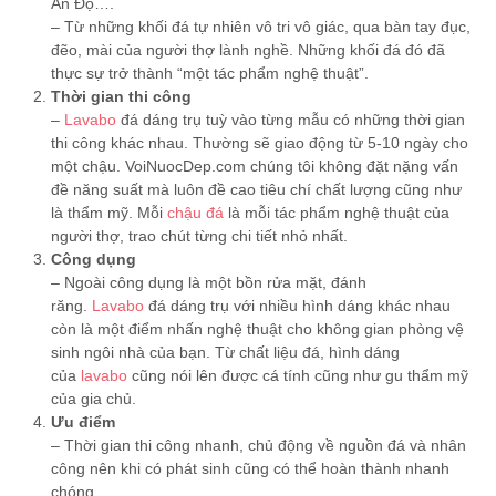
Ấn Độ….
– Từ những khối đá tự nhiên vô tri vô giác, qua bàn tay đục,
đẽo, mài của người thợ lành nghề. Những khối đá đó đã
thực sự trở thành “một tác phẩm nghệ thuật”.
Thời gian thi công
–
Lavabo
đá dáng trụ tuỳ vào từng mẫu có những thời gian
thi công khác nhau. Thường sẽ giao động từ 5-10 ngày cho
một chậu. VoiNuocDep.com chúng tôi không đặt nặng vấn
đề năng suất mà luôn đề cao tiêu chí chất lượng cũng như
là thẩm mỹ. Mỗi
chậu đá
là mỗi tác phẩm nghệ thuật của
người thợ, trao chút từng chi tiết nhỏ nhất.
Công dụng
– Ngoài công dụng là một bồn rửa mặt, đánh
răng.
Lavabo
đá dáng trụ với nhiều hình dáng khác nhau
còn là một điểm nhấn nghệ thuật cho không gian phòng vệ
sinh ngôi nhà của bạn. Từ chất liệu đá, hình dáng
của
lavabo
cũng nói lên được cá tính cũng như gu thẩm mỹ
của gia chủ.
Ưu điểm
– Thời gian thi công nhanh, chủ động về nguồn đá và nhân
công nên khi có phát sinh cũng có thể hoàn thành nhanh
chóng.