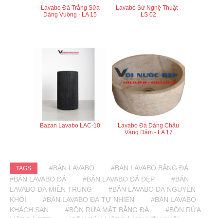
Lavabo Đá Trắng Sữa
Lavabo Sứ Nghệ Thuật -
Dáng Vuông - LA 15
LS 02
Bazan Lavabo LAC-10
Lavabo Đá Dáng Chậu
Vàng Dăm - LA 17
#BÁN LAVABO
#BÁN LAVABO BẰNG ĐÁ
TAGS
#BÁN LAVABO ĐÁ
#BÁN LAVABO ĐÁ ĐẸP
#BÁN
LAVABO ĐÁ MIỀN TRUNG
#BÁN LAVABO ĐÁ NGUYÊN
KHỐI
#BÁN LAVABO ĐÁ TỰ NHIÊN
#BÁN LAVABO
KHÁCH SẠN
#BỒN RỬA MẶT BẰNG ĐÁ
#BỒN RỬA