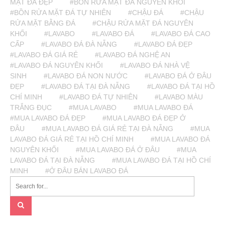
MẶT ĐÁ ĐẸP
#BỒN RỬA MẶT ĐÁ NGUYÊN KHỐI
#BỒN RỬA MẶT ĐÁ TỰ NHIÊN
#CHẬU ĐÁ
#CHẬU
RỬA MẶT BẰNG ĐÁ
#CHẬU RỬA MẶT ĐÁ NGUYÊN
KHỐI
#LAVABO
#LAVABO ĐÁ
#LAVABO ĐÁ CAO
CẤP
#LAVABO ĐÁ ĐÀ NẴNG
#LAVABO ĐÁ ĐẸP
#LAVABO ĐÁ GIÁ RẺ
#LAVABO ĐÁ NGHỆ AN
#LAVABO ĐÁ NGUYÊN KHỐI
#LAVABO ĐÁ NHÀ VỆ
SINH
#LAVABO ĐÁ NON NƯỚC
#LAVABO ĐÁ Ở ĐÂU
ĐẸP
#LAVABO ĐÁ TẠI ĐÀ NẴNG
#LAVABO ĐÁ TẠI HỒ
CHÍ MINH
#LAVABO ĐÁ TỰ NHIÊN
#LAVABO MÀU
TRẮNG ĐỤC
#MUA LAVABO
#MUA LAVABO ĐÁ
#MUA LAVABO ĐÁ ĐẸP
#MUA LAVABO ĐÁ ĐẸP Ở
ĐÂU
#MUA LAVABO ĐÁ GIÁ RẺ TẠI ĐÀ NẴNG
#MUA
LAVABO ĐÁ GIÁ RẺ TẠI HỒ CHÍ MINH
#MUA LAVABO ĐÁ
NGUYÊN KHỐI
#MUA LAVABO ĐÁ Ở ĐÂU
#MUA
LAVABO ĐÁ TẠI ĐÀ NẴNG
#MUA LAVABO ĐÁ TẠI HỒ CHÍ
MINH
#Ở ĐÂU BÁN LAVABO ĐÁ