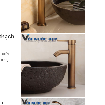
thạch
 thước:
từ tự