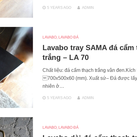
5 YEARS
AGO
ADMIN
LAVABO
,
LAVABO ĐÁ
Lavabo tray SAMA đá cẩm 
trắng – LA 70
Chất liệu: đá cẩm thạch trắng vân đen.Kích
700x500x60 (mm). Xuất sứ– Đá được lấy 
nhiên ở…
5 YEARS
AGO
ADMIN
LAVABO
,
LAVABO ĐÁ