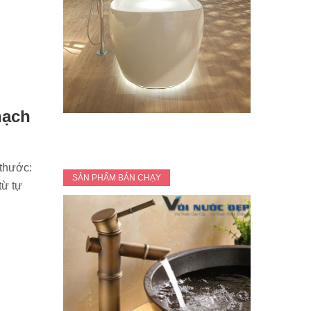
hạch
 thước:
SẢN PHẨM BÁN CHẠY
từ tự