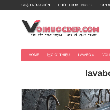
CHẬU RỬA CHÉN
PHỄU THOÁT NƯỚC
GƯƠ
HOME
GIỚI THIỆU
LAVABO »
VÒI
lavab