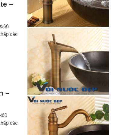
te –
0x60
khắp các
n –
0x60
khắp các