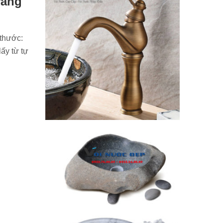
rắng
 thước:
ấy từ tự