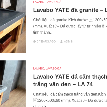
LAVABO
,
LAVABO ĐÁ
Lavabo YATE đá granite – 
Chất liệu: đá granite.Kích thước: 1200x
(mm). Xuất sứ– Đá được lấy từ tự nhiên ở 
tỉnh thành…
5 YEARS
AGO
ADMIN
LAVABO
,
LAVABO ĐÁ
Lavabo YATE đá cẩm thạc
trắng vân đen – LA 74
Chất liệu: đá cẩm thạch trắng vân đen.Kích
1200x500x60 (mm). Xuất sứ– Đá được lấ
nhiên ở…