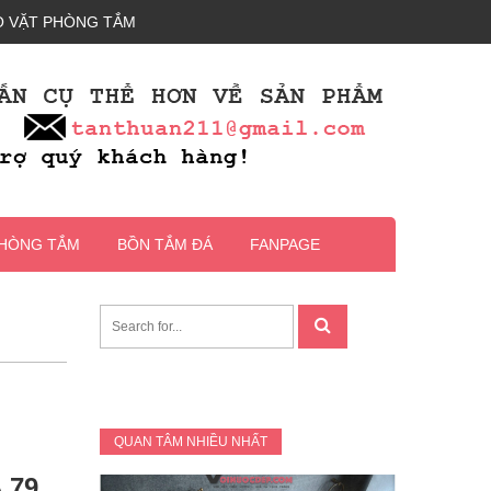
 VẶT PHÒNG TẮM
PHÒNG TẮM
BỒN TẮM ĐÁ
FANPAGE
QUAN TÂM NHIỀU NHẤT
 79