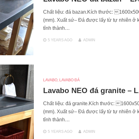
Chất liệu: đá bazan.Kích thước: 1600x5
(mm). Xuất sứ– Đá được lấy từ tự nhiên ở 
tỉnh thành…
5 YEARS
AGO
ADMIN
LAVABO
,
LAVABO ĐÁ
Lavabo NEO đá granite – L
Chất liệu: đá granite.Kích thước: 1600x
(mm). Xuất sứ– Đá được lấy từ tự nhiên ở 
tỉnh thành…
5 YEARS
AGO
ADMIN