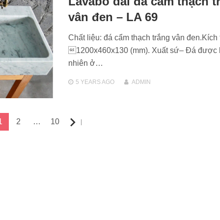
Lavabo dài đá cẩm thạch t
vân đen – LA 69
Chất liệu: đá cẩm thạch trắng vân đen.Kích
1200x460x130 (mm). Xuất sứ– Đá được l
nhiên ở…
5 YEARS
AGO
ADMIN
1
2
…
10
Next