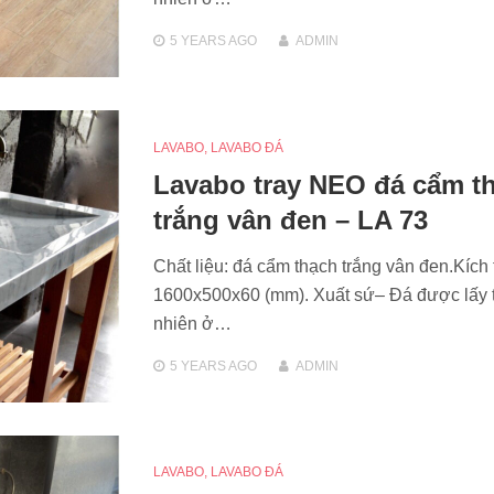
5 YEARS
AGO
ADMIN
LAVABO
,
LAVABO ĐÁ
Lavabo tray NEO đá cẩm t
trắng vân đen – LA 73
Chất liệu: đá cẩm thạch trắng vân đen.Kích
1600x500x60 (mm). Xuất sứ– Đá được lấy 
nhiên ở…
5 YEARS
AGO
ADMIN
LAVABO
,
LAVABO ĐÁ