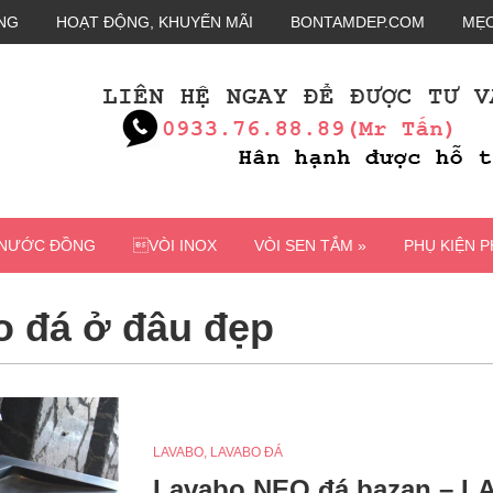
NG
HOẠT ĐỘNG, KHUYẾN MÃI
BONTAMDEP.COM
MẸO
 NƯỚC ĐỒNG
VÒI INOX
VÒI SEN TẮM »
PHỤ KIỆN 
o đá ở đâu đẹp
LAVABO
,
LAVABO ĐÁ
Lavabo NEO đá bazan – LA