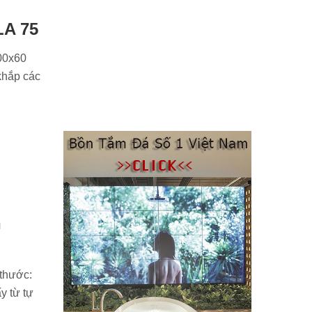
LA 75
500x60
khắp các
h
 thước:
y từ tự