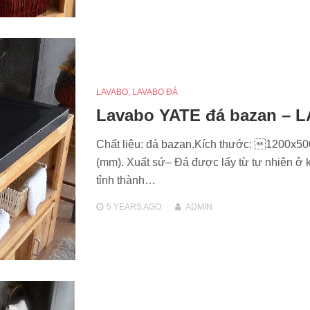
LAVABO
,
LAVABO ĐÁ
Lavabo YATE đá bazan – L
Chất liệu: đá bazan.Kích thước: 1200x5
(mm). Xuất sứ– Đá được lấy từ tự nhiên ở 
tỉnh thành…
5 YEARS
AGO
ADMIN