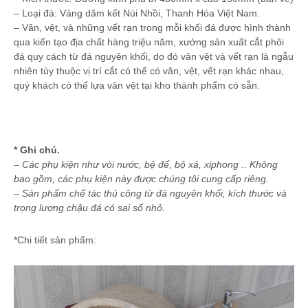
– Loại đá: Vàng dăm kết Núi Nhồi, Thanh Hóa Việt Nam.
– Vân, vệt, và những vết rạn trong mỗi khối đá được hình thành
qua kiến tạo địa chất hàng triệu năm, xưởng sản xuất cắt phôi
đá quy cách từ đá nguyên khối, do đó vân vệt và vết rạn là ngẫu
nhiên tùy thuộc vị trí cắt có thể có vân, vệt, vết rạn khác nhau,
quý khách có thể lựa vân vệt tại kho thành phẩm có sẵn.
* Ghi chú.
– Các phụ kiện như vòi nước, bệ để, bộ xả, xiphong .. Không
bao gồm, các phụ kiện này được chúng tôi cung cấp riêng.
– Sản phẩm chế tác thủ công từ đá nguyên khối, kích thước và
trọng lượng chậu đá có sai số nhỏ.
*Chi tiết sản phẩm: