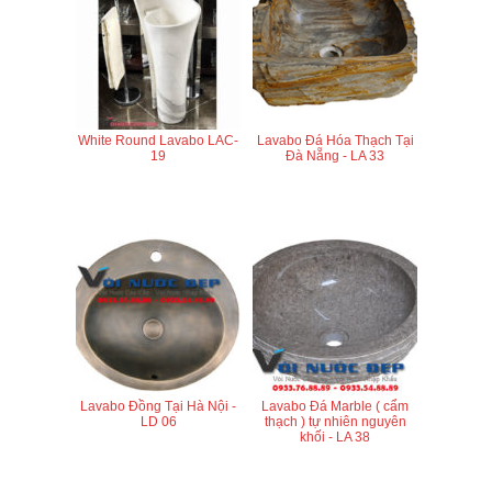
White Round Lavabo LAC-
Lavabo Đá Hóa Thạch Tại
19
Đà Nẵng - LA 33
Lavabo Đồng Tại Hà Nội -
Lavabo Đá Marble ( cẩm
LD 06
thạch ) tự nhiên nguyên
khối - LA 38