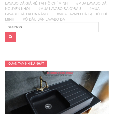
LAVABO ĐÁ GIÁ RẺ TẠI HỒ CHÍ MINH
#MUA LAVABO ĐÁ
NGUYÊN KHỐI
#MUA LAVABO ĐÁ Ở ĐÂU
#MUA
LAVABO ĐÁ TẠI ĐÀ NẴNG
#MUA LAVABO ĐÁ TẠI HỒ CHÍ
MINH
#Ở ĐÂU BÁN LAVABO ĐÁ
QUAN TÂM NHIỀU NHẤT