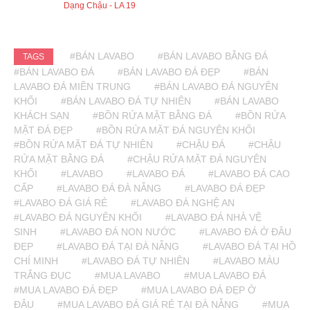
Dạng Chậu - LA 19
#BÁN LAVABO
#BÁN LAVABO BẰNG ĐÁ
TAGS
#BÁN LAVABO ĐÁ
#BÁN LAVABO ĐÁ ĐẸP
#BÁN
LAVABO ĐÁ MIỀN TRUNG
#BÁN LAVABO ĐÁ NGUYÊN
KHỐI
#BÁN LAVABO ĐÁ TỰ NHIÊN
#BÁN LAVABO
KHÁCH SẠN
#BỒN RỬA MẶT BẰNG ĐÁ
#BỒN RỬA
MẶT ĐÁ ĐẸP
#BỒN RỬA MẶT ĐÁ NGUYÊN KHỐI
#BỒN RỬA MẶT ĐÁ TỰ NHIÊN
#CHẬU ĐÁ
#CHẬU
RỬA MẶT BẰNG ĐÁ
#CHẬU RỬA MẶT ĐÁ NGUYÊN
KHỐI
#LAVABO
#LAVABO ĐÁ
#LAVABO ĐÁ CAO
CẤP
#LAVABO ĐÁ ĐÀ NẴNG
#LAVABO ĐÁ ĐẸP
#LAVABO ĐÁ GIÁ RẺ
#LAVABO ĐÁ NGHỆ AN
#LAVABO ĐÁ NGUYÊN KHỐI
#LAVABO ĐÁ NHÀ VỆ
SINH
#LAVABO ĐÁ NON NƯỚC
#LAVABO ĐÁ Ở ĐÂU
ĐẸP
#LAVABO ĐÁ TẠI ĐÀ NẴNG
#LAVABO ĐÁ TẠI HỒ
CHÍ MINH
#LAVABO ĐÁ TỰ NHIÊN
#LAVABO MÀU
TRẮNG ĐỤC
#MUA LAVABO
#MUA LAVABO ĐÁ
#MUA LAVABO ĐÁ ĐẸP
#MUA LAVABO ĐÁ ĐẸP Ở
ĐÂU
#MUA LAVABO ĐÁ GIÁ RẺ TẠI ĐÀ NẴNG
#MUA