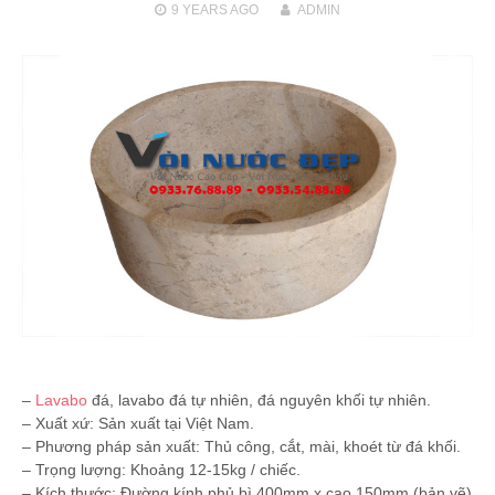
9 YEARS
AGO
ADMIN
–
Lavabo
đá, lavabo đá tự nhiên, đá nguyên khối tự nhiên.
– Xuất xứ: Sản xuất tại Việt Nam.
– Phương pháp sản xuất: Thủ công, cắt, mài, khoét từ đá khối.
– Trọng lượng: Khoảng 12-15kg / chiếc.
– Kích thước: Ðường kính phủ bì 400mm x cao 150mm (bản vẽ)