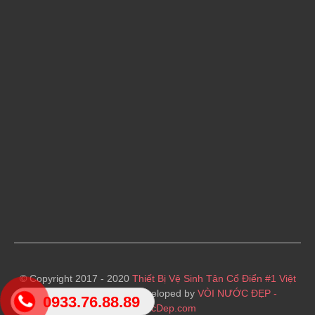
© Copyright 2017 - 2020
Thiết Bị Vệ Sinh Tân Cổ Điển #1 Việt
Nam
· Designed and Developed by
VÒI NƯỚC ĐẸP -
0933.76.88.89
VoiNuocDep.com