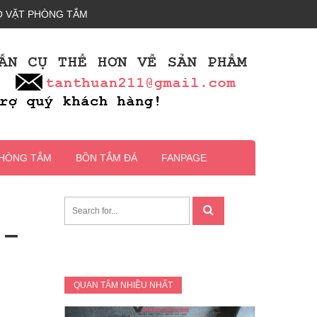
 VẶT PHÒNG TẮM
PHÒNG TẮM
BỒN TẮM ĐÁ
FANPAGE
 –
QUAN TÂM NHIỀU NHẤT