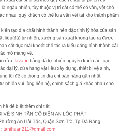
là ngẫu nhiên, tùy thuộc vị trí cắt có thể có vân, vệt chỗ
ác nhau, quý khách có thể lựa vân vệt tại kho thành phẩm
kiến tạo địa chất hình thành nên đặc tính lý hóa của sản
t liệu(đá) tự nhiên, xưởng sản xuất không tạo ra được
oan cắt đục mài khoét chế tác ra kiểu dáng hình thành cái
thác mỏ mang về.
ậu rửa,
lavabo
bằng đá tự nhiên nguyên khối các loại
 đại lý, cửa hàng vật liệu xây dựng, thiết bị vệ sinh,
chúng tôi để có thông tin địa chỉ bán hàng gần nhất.
ự nhiên vui lòng liên hệ, chính sách giá khác nhau cho
n hệ để biết thêm chi tiết:
Ị VỆ SINH TÂN CỔ ĐIỂN AN LỘC PHÁT
 Phường An Hải Bắc, Quận Sơn Trà, Tp Đà Nẵng
 :
tanthuan211@gmail.com