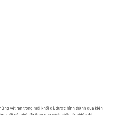
 những vết rạn trong mỗi khối đá được hình thành qua kiến
ản xuất cắt phôi đá theo quy cách chậu từ phiến đá