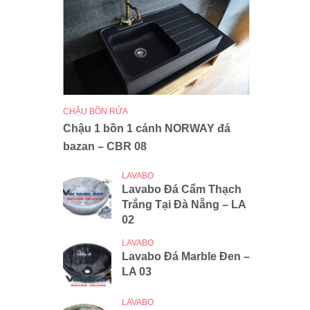
CHẬU BỒN RỬA
Chậu 1 bồn 1 cánh NORWAY đá
bazan – CBR 08
LAVABO
Lavabo Đá Cẩm Thạch
Trắng Tại Đà Nẵng – LA
02
LAVABO
Lavabo Đá Marble Đen –
LA 03
LAVABO