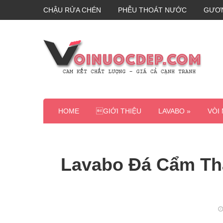
CHẬU RỬA CHÉN
PHỄU THOÁT NƯỚC
GƯƠ
HOME
GIỚI THIỆU
LAVABO »
VÒI
Lavabo Đá Cẩm Thạ