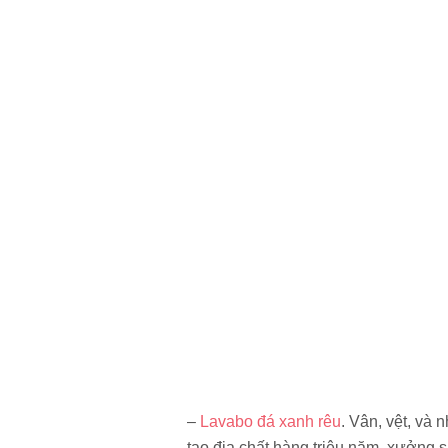
–
Lavabo đá xanh rêu
. Vân, vệt, và
tạo địa chất hàng triệu năm, xưởng s