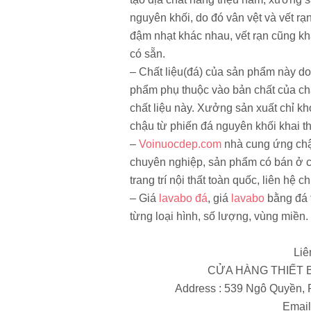
nguyên khối, do đó vân vệt và vết rạn 
đậm nhạt khác nhau, vết rạn cũng kh
có sẵn.
– Chất liệu(đá) của sản phẩm này do 
phẩm phụ thuộc vào bản chất của chấ
chất liệu này. Xưởng sản xuất chỉ kh
chậu từ phiến đá nguyên khối khai 
–
Voinuocdep.com
nhà cung ứng ch
chuyên nghiệp, sản phẩm có bán ở các
trang trí nội thất toàn quốc, liên hệ 
– Giá
lavabo đá
, giá
lavabo
bằng đá t
từng loại hình, số lượng, vùng miền.
Liê
CỬA HÀNG THIẾT B
Address : 539 Ngô Quyền,
Email