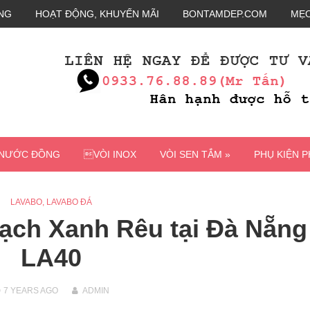
NG
HOẠT ĐỘNG, KHUYẾN MÃI
BONTAMDEP.COM
MẸO
 NƯỚC ĐỒNG
VÒI INOX
VÒI SEN TẮM »
PHỤ KIỆN 
LAVABO
,
LAVABO ĐÁ
ch Xanh Rêu tại Đà Nẵng
LA40
7 YEARS
AGO
ADMIN