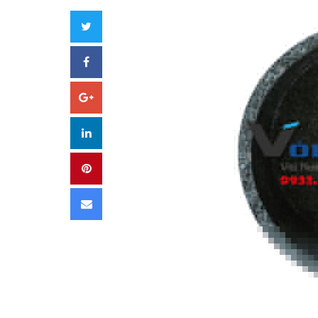
Twitter
Facebook
Google+
LinkedIn
Pinterest
Email