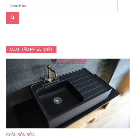
QUAN TÂM NHIỀU NHẤT
CHẬU BỒN RỬA