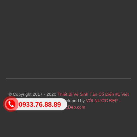
© Copyright 2017 - 2020
Thiết Bị Vệ Sinh Tân Cổ Điển #1 Việt
Nam
· Designed and Developed by
VÒI NƯỚC ĐẸP -
0933.76.88.89
VoiNuocDep.com