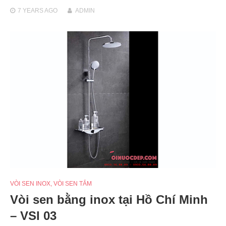
7 YEARS
AGO
ADMIN
VÒI SEN INOX
,
VÒI SEN TẮM
Vòi sen bằng inox tại Hồ Chí Minh
– VSI 03