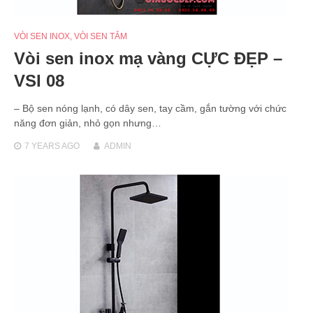
VÒI SEN INOX
,
VÒI SEN TẮM
Vòi sen inox mạ vàng CỰC ĐẸP –
VSI 08
– Bộ sen nóng lạnh, có dây sen, tay cầm, gắn tường với chức
năng đơn giản, nhỏ gọn nhưng…
7 YEARS
AGO
ADMIN