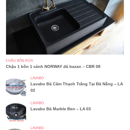
CHẬU BỒN RỬA
Chậu 1 bồn 1 cánh NORWAY đá bazan – CBR 08
LAVABO
Lavabo Đá Cẩm Thạch Trắng Tại Đà Nẵng – LA
02
LAVABO
Lavabo Đá Marble Đen – LA 03
LAVABO