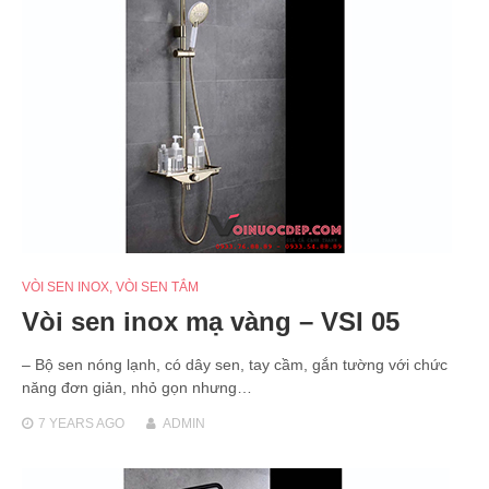
VÒI SEN INOX
,
VÒI SEN TẮM
Vòi sen inox mạ vàng – VSI 05
– Bộ sen nóng lạnh, có dây sen, tay cầm, gắn tường với chức
năng đơn giản, nhỏ gọn nhưng…
7 YEARS
AGO
ADMIN