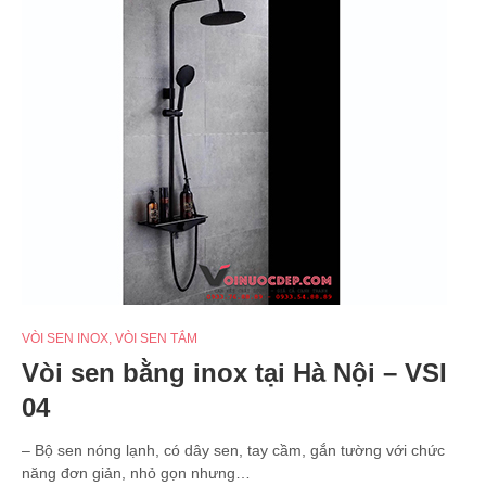
VÒI SEN INOX
,
VÒI SEN TẮM
Vòi sen bằng inox tại Hà Nội – VSI
04
– Bộ sen nóng lạnh, có dây sen, tay cầm, gắn tường với chức
năng đơn giản, nhỏ gọn nhưng…