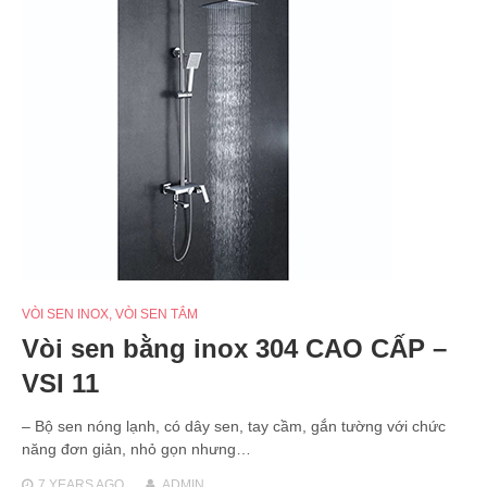
VÒI SEN INOX
,
VÒI SEN TẮM
Vòi sen bằng inox 304 CAO CẤP –
VSI 11
– Bộ sen nóng lạnh, có dây sen, tay cầm, gắn tường với chức
năng đơn giản, nhỏ gọn nhưng…
7 YEARS
AGO
ADMIN