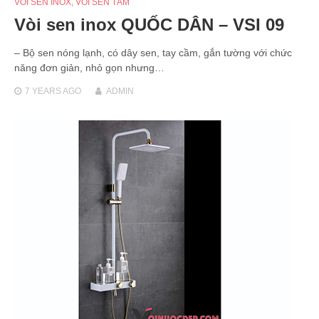
VÒI SEN INOX
,
VÒI SEN TẮM
Vòi sen inox QUỐC DÂN – VSI 09
– Bộ sen nóng lạnh, có dây sen, tay cầm, gắn tường với chức
năng đơn giản, nhỏ gọn nhưng…
7 YEARS
AGO
ADMIN