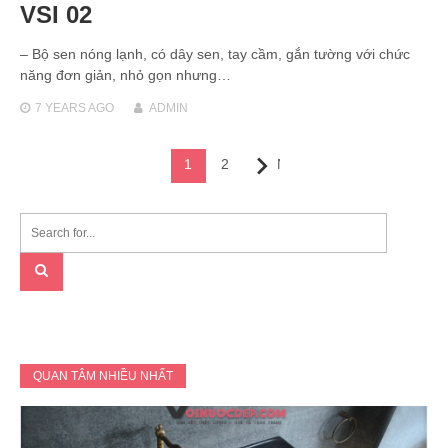
VSI 02
– Bộ sen nóng lạnh, có dây sen, tay cầm, gắn tường với chức
năng đơn giản, nhỏ gọn nhưng…
7 YEARS
AGO
ADMIN
Posts
1
2
Next
navigation
QUAN TÂM NHIỀU NHẤT