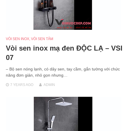
VÒI SEN INOX
,
VÒI SEN TẮM
Vòi sen inox mạ đen ĐỘC LẠ – VSI
07
– Bộ sen nóng lạnh, có dây sen, tay cầm, gắn tường với chức
năng đơn giản, nhỏ gọn nhưng…
7 YEARS
AGO
ADMIN