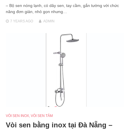
– Bộ sen nóng lạnh, có dây sen, tay cầm, gắn tường với chức
năng đơn giản, nhỏ gọn nhưng…
7 YEARS
AGO
ADMIN
VÒI SEN INOX
,
VÒI SEN TẮM
Vòi sen bằng inox tại Đà Nẵng –