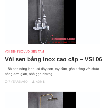
VÒI SEN INOX
,
VÒI SEN TẮM
Vòi sen bằng inox cao cấp – VSI 06
– Bộ sen nóng lạnh, có dây sen, tay cầm, gắn tường với chức
năng đơn giản, nhỏ gọn nhưng…
7 YEARS
AGO
ADMIN