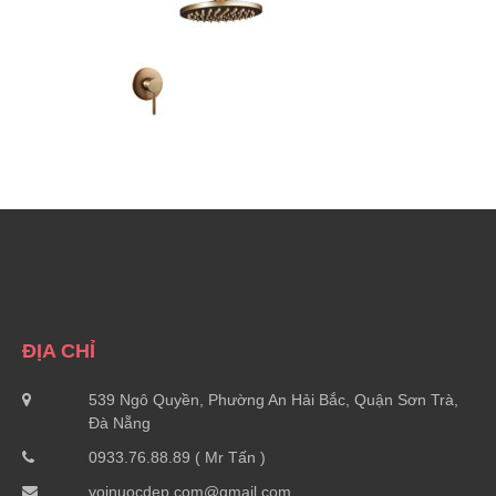
ĐỊA CHỈ
539 Ngô Quyền, Phường An Hải Bắc, Quận Sơn Trà,
Đà Nẵng
0933.76.88.89 ( Mr Tấn )
voinuocdep.com@gmail.com