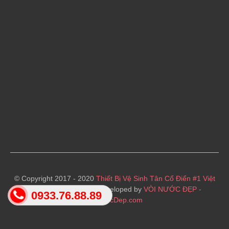
© Copyright 2017 - 2020
Thiết Bị Vệ Sinh Tân Cổ Điển #1 Việt
Nam
· Designed and Developed by
VÒI NƯỚC ĐẸP -
0933.76.88.89
VoiNuocDep.com