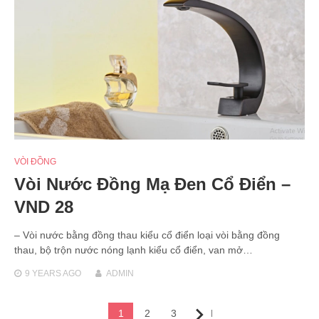
VÒI ĐỒNG
Vòi Nước Đồng Mạ Đen Cổ Điển –
VND 28
– Vòi nước bằng đồng thau kiểu cổ điển loại vòi bằng đồng
thau, bộ trộn nước nóng lạnh kiểu cổ điển, van mở…
9 YEARS
AGO
ADMIN
Posts
1
2
3
Next