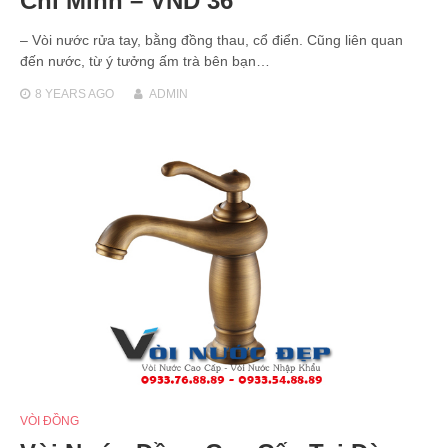
Chí Minh – VND 36
– Vòi nước rửa tay, bằng đồng thau, cổ điển. Cũng liên quan
đến nước, từ ý tưởng ấm trà bên bạn…
8 YEARS
AGO
ADMIN
VÒI ĐỒNG