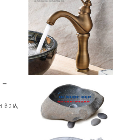
 –
 lỗ 3 lỗ,