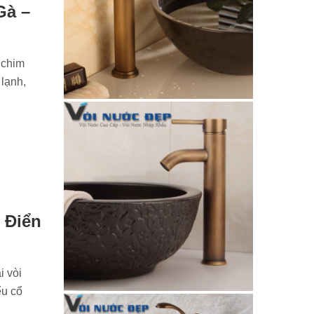
Gà –
 chim
 lạnh,
 Điển
i vòi
ểu cổ