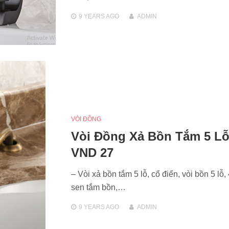
9 YEARS
AGO
ADMIN
VÒI ĐỒNG
Vòi Đồng Xả Bồn Tắm 5 Lỗ
VND 27
– Vòi xả bồn tắm 5 lỗ, cổ điển, vòi bồn 5 lỗ, 4
sen tắm bồn,…
9 YEARS
AGO
ADMIN