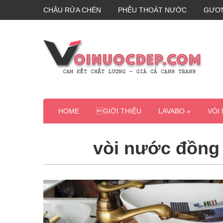
CHẬU RỬA CHÉN
PHỄU THOÁT NƯỚC
GƯƠ
HOME
GIỚI THIỆU
LAVABO »
VÒI
vòi nước đồng