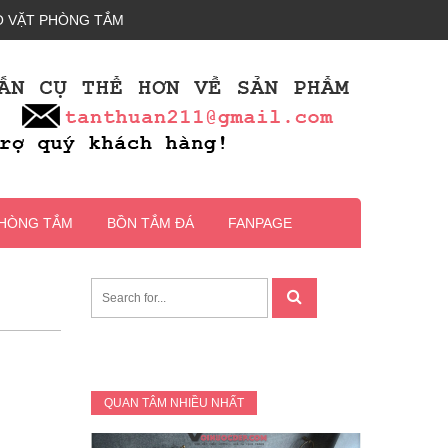
 VẶT PHÒNG TẮM
PHÒNG TẮM
BỒN TẮM ĐÁ
FANPAGE
QUAN TÂM NHIỀU NHẤT