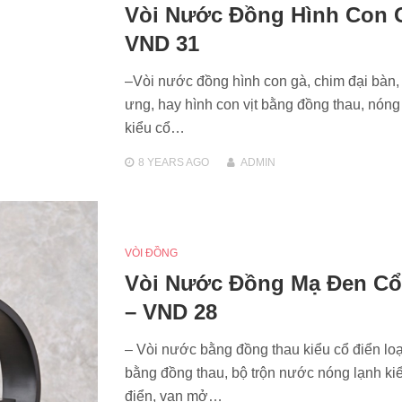
Vòi Nước Đồng Hình Con 
VND 31
–Vòi nước đồng hình con gà, chim đại bàn,
ưng, hay hình con vịt bằng đồng thau, nóng
kiểu cổ…
8 YEARS
AGO
ADMIN
VÒI ĐỒNG
Vòi Nước Đồng Mạ Đen Cổ
– VND 28
– Vòi nước bằng đồng thau kiểu cổ điển loạ
bằng đồng thau, bộ trộn nước nóng lạnh ki
điển, van mở…