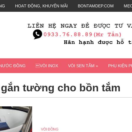
NG
HOẠT ĐỘNG, KHUYẾN MÃI
BONTAMDEP.COM
MẸO
 NƯỚC ĐỒNG
VÒI INOX
VÒI SEN TẮM »
PHỤ KIỆN 
 gắn tường cho bồn tắm
VÒI ĐỒNG