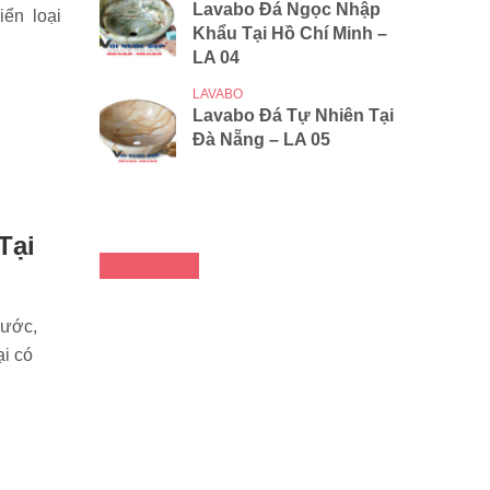
Lavabo Đá Ngọc Nhập
iển loại
Khẩu Tại Hồ Chí Minh –
LA 04
LAVABO
Lavabo Đá Tự Nhiên Tại
Đà Nẵng – LA 05
Tại
FACEBOOK
nước,
ại có