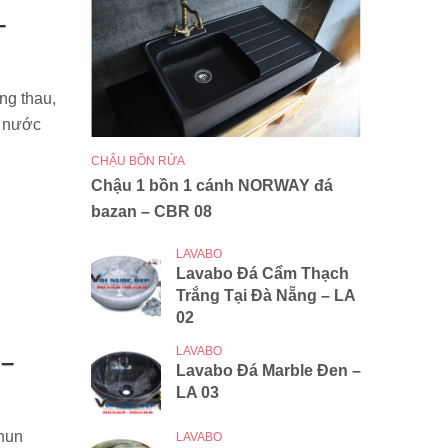
–
ng thau,
ở nước
CHẬU BỒN RỬA
Chậu 1 bồn 1 cánh NORWAY đá
bazan – CBR 08
LAVABO
Lavabo Đá Cẩm Thạch
Trắng Tại Đà Nẵng – LA
02
LAVABO
 –
Lavabo Đá Marble Đen –
LA 03
phun
LAVABO