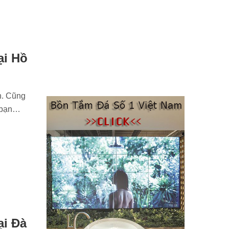
ại Hồ
n. Cũng
n bạn…
ại Đà