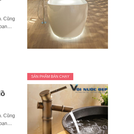
n. Cũng
n bạn…
SẢN PHẨM BÁN CHẠY
Hồ
n. Cũng
n bạn…