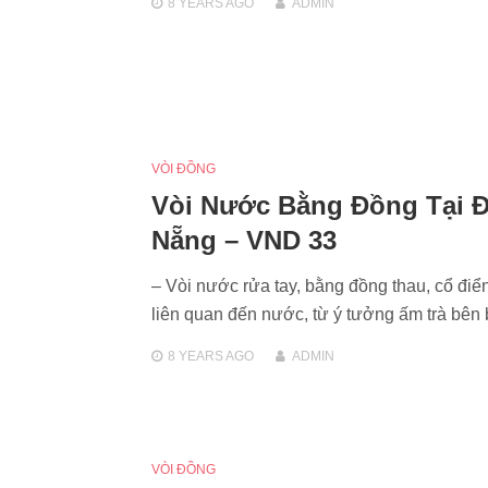
8 YEARS
AGO
ADMIN
VÒI ĐỒNG
Vòi Nước Bằng Đồng Tại 
Nẵng – VND 33
– Vòi nước rửa tay, bằng đồng thau, cổ điể
liên quan đến nước, từ ý tưởng ấm trà bê
8 YEARS
AGO
ADMIN
VÒI ĐỒNG