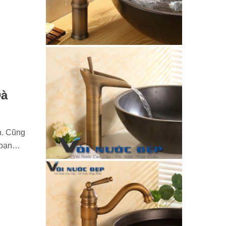
Đà
n. Cũng
n bạn…