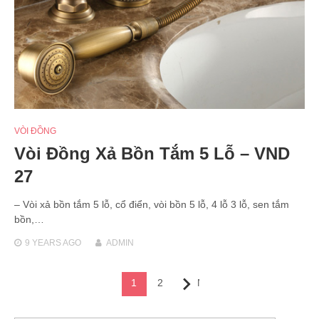
VÒI ĐỒNG
Vòi Đồng Xả Bồn Tắm 5 Lỗ – VND
27
– Vòi xả bồn tắm 5 lỗ, cổ điển, vòi bồn 5 lỗ, 4 lỗ 3 lỗ, sen tắm
bồn,…
9 YEARS
AGO
ADMIN
Posts
1
2
Next
navigation