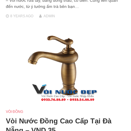
– Vòi nước rửa tay, bằng đồng thau, cổ điển. Cũng liên quan
đến nước, từ ý tưởng ấm trà bên bạn…
8 YEARS
AGO
ADMIN
VÒI ĐỒNG
Vòi Nước Đồng Cao Cấp Tại Đà
Nẵng – VND 35