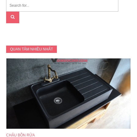
QUAN TÂM NHIỀU NHẤT
CHẬU BỒN RỬA