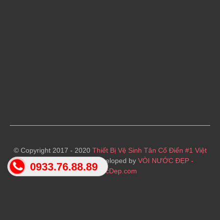
© Copyright 2017 - 2020
Thiết Bị Vệ Sinh Tân Cổ Điển #1 Việt
Nam
· Designed and Developed by
VÒI NƯỚC ĐẸP -
0933.76.88.89
VoiNuocDep.com