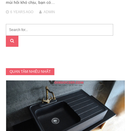
mùi hôi khó chịu, bạn có…
6 YEARS
AGO
ADMIN
QUAN TÂM NHIỀU NHẤT