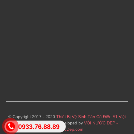
© Copyright 2017 - 2020
Thiết Bị Vệ Sinh Tân Cổ Điển #1 Việt
Nam
· Designed and Developed by
VÒI NƯỚC ĐẸP -
0933.76.88.89
VoiNuocDep.com