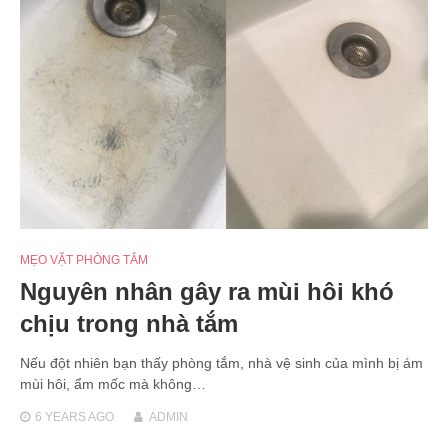
MẸO VẶT PHÒNG TẮM
Nguyên nhân gây ra mùi hôi khó
chịu trong nhà tắm
Nếu đột nhiên bạn thấy phòng tắm, nhà vệ sinh của mình bị ám
mùi hôi, ẩm mốc mà không…
6 YEARS
AGO
ADMIN