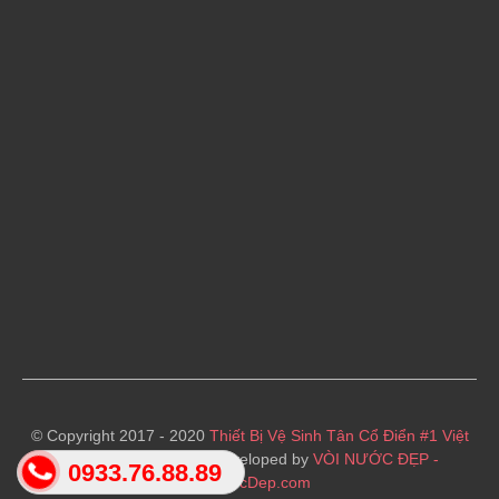
© Copyright 2017 - 2020
Thiết Bị Vệ Sinh Tân Cổ Điển #1 Việt
Nam
· Designed and Developed by
VÒI NƯỚC ĐẸP -
0933.76.88.89
VoiNuocDep.com