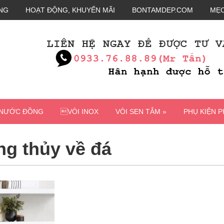
NG
HOẠT ĐỘNG, KHUYẾN MÃI
BONTAMDEP.COM
MẸO
 NƯỚC ĐỒNG
VÒI INOX
VÒI SEN TẮM »
PHỤ KIỆN 
g thủy về đá