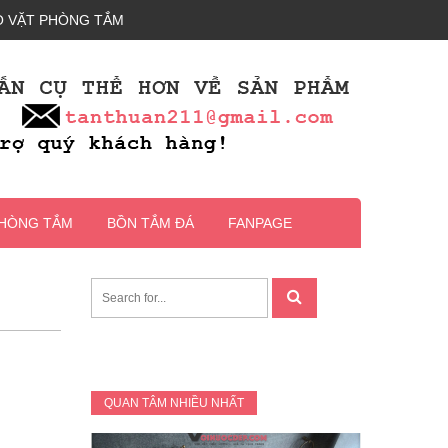
 VẶT PHÒNG TẮM
PHÒNG TẮM
BỒN TẮM ĐÁ
FANPAGE
QUAN TÂM NHIỀU NHẤT