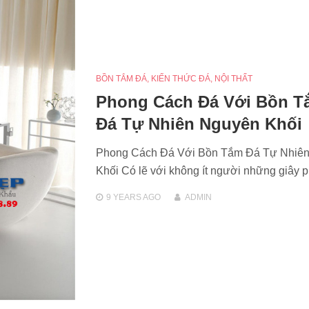
BỒN TẮM ĐÁ
,
KIẾN THỨC ĐÁ
,
NỘI THẤT
Phong Cách Đá Với Bồn T
Đá Tự Nhiên Nguyên Khối
Phong Cách Đá Với Bồn Tắm Đá Tự Nhiê
Khối Có lẽ với không ít người những giây 
9 YEARS
AGO
ADMIN