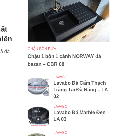
ất
iên
CHẬU BỒN RỬA
hà đã
Chậu 1 bồn 1 cánh NORWAY đá
bazan – CBR 08
LAVABO
Lavabo Đá Cẩm Thạch
Trắng Tại Đà Nẵng – LA
02
LAVABO
Lavabo Đá Marble Đen –
LA 03
LAVABO