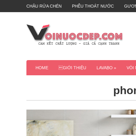
CHẬU RỬA CHÉN
PHỄU THOÁT NƯỚC
GƯƠ
HOME
GIỚI THIỆU
LAVABO »
VÒI
phon