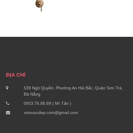
ĐỊA CHỈ
539 Ngô Quyền, Phường An Hải Bắc, Quận Sơn Trà,
Đà Nẵng
0933.76.88.89 ( Mr Tấn )
voinuocdep.com@gmail.com