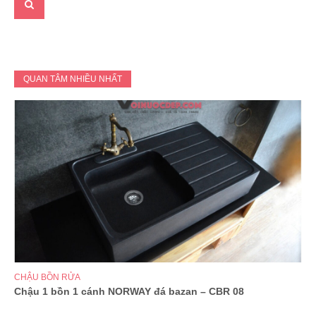
QUAN TÂM NHIỀU NHẤT
CHẬU BỒN RỬA
Chậu 1 bồn 1 cánh NORWAY đá bazan – CBR 08