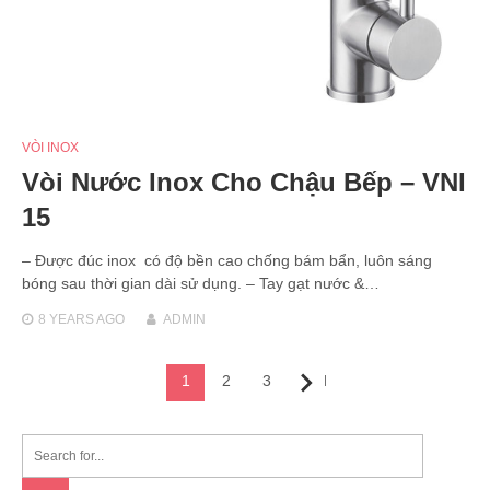
VÒI INOX
Vòi Nước Inox Cho Chậu Bếp – VNI
15
– Được đúc inox có độ bền cao chống bám bẩn, luôn sáng
bóng sau thời gian dài sử dụng. – Tay gạt nước &…
8 YEARS
AGO
ADMIN
Posts
1
2
3
Next
navigation