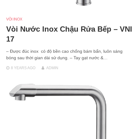
VÒI INOX
Vòi Nước Inox Chậu Rửa Bếp – VNI
17
– Được đúc inox có độ bền cao chống bám bẩn, luôn sáng
bóng sau thời gian dài sử dụng. – Tay gạt nước &…
8 YEARS
AGO
ADMIN