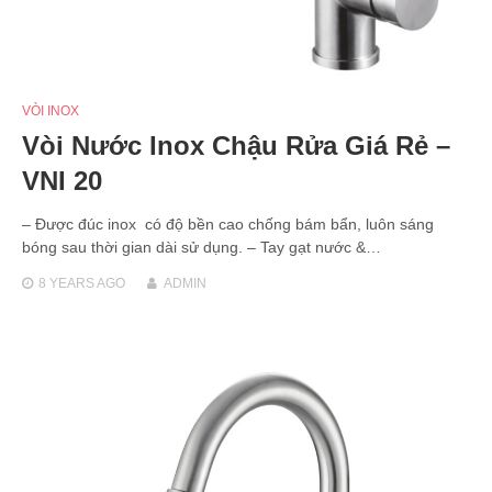
VÒI INOX
Vòi Nước Inox Chậu Rửa Giá Rẻ –
VNI 20
– Được đúc inox có độ bền cao chống bám bẩn, luôn sáng
bóng sau thời gian dài sử dụng. – Tay gạt nước &…
8 YEARS
AGO
ADMIN