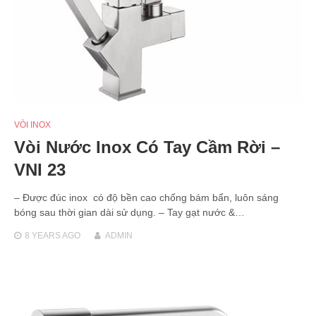
VÒI INOX
Vòi Nước Inox Có Tay Cầm Rời –
VNI 23
– Được đúc inox có độ bền cao chống bám bẩn, luôn sáng
bóng sau thời gian dài sử dụng. – Tay gạt nước &…
8 YEARS
AGO
ADMIN