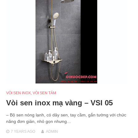
VÒI SEN INOX
,
VÒI SEN TẮM
Vòi sen inox mạ vàng – VSI 05
– Bộ sen nóng lạnh, có dây sen, tay cầm, gắn tường với chức
năng đơn giản, nhỏ gọn nhưng…
7 YEARS
AGO
ADMIN