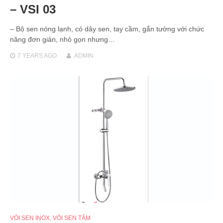
– VSI 03
– Bộ sen nóng lạnh, có dây sen, tay cầm, gắn tường với chức
năng đơn giản, nhỏ gọn nhưng…
7 YEARS
AGO
ADMIN
VÒI SEN INOX
,
VÒI SEN TẮM