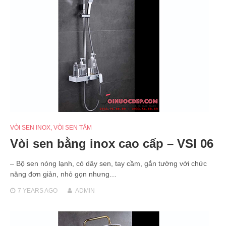
VÒI SEN INOX
,
VÒI SEN TẮM
Vòi sen bằng inox cao cấp – VSI 06
– Bộ sen nóng lạnh, có dây sen, tay cầm, gắn tường với chức
năng đơn giản, nhỏ gọn nhưng…
7 YEARS
AGO
ADMIN