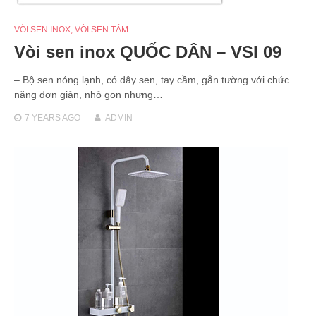
VÒI SEN INOX
,
VÒI SEN TẮM
Vòi sen inox QUỐC DÂN – VSI 09
– Bộ sen nóng lạnh, có dây sen, tay cầm, gắn tường với chức
năng đơn giản, nhỏ gọn nhưng…
7 YEARS
AGO
ADMIN