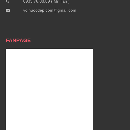
0933.76.88.89 ( Mr Tấn )
voinuocdep.com@gmail.com
FANPAGE