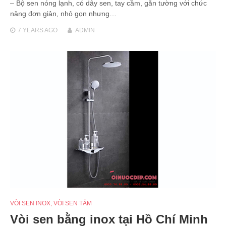
– Bộ sen nóng lạnh, có dây sen, tay cầm, gắn tường với chức
năng đơn giản, nhỏ gọn nhưng…
7 YEARS
AGO
ADMIN
VÒI SEN INOX
,
VÒI SEN TẮM
Vòi sen bằng inox tại Hồ Chí Minh