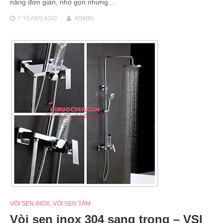
năng đơn giản, nhỏ gọn nhưng…
7 YEARS
AGO
ADMIN
VÒI SEN INOX
,
VÒI SEN TẮM
Vòi sen inox 304 sang trọng – VSI