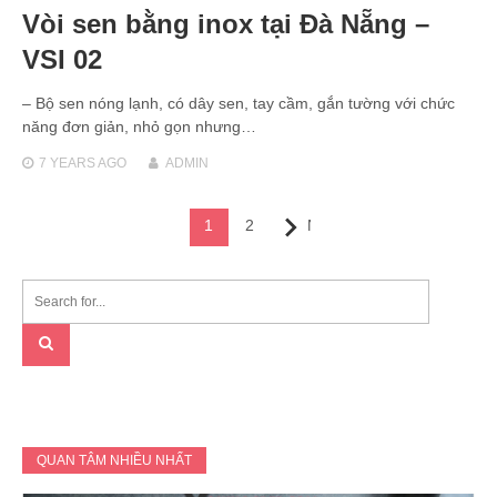
Vòi sen bằng inox tại Đà Nẵng –
VSI 02
– Bộ sen nóng lạnh, có dây sen, tay cầm, gắn tường với chức
năng đơn giản, nhỏ gọn nhưng…
7 YEARS
AGO
ADMIN
Posts
1
2
Next
navigation
QUAN TÂM NHIỀU NHẤT