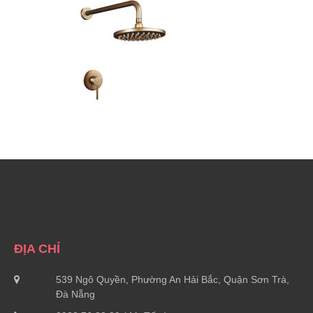
ĐỊA CHỈ
539 Ngô Quyền, Phường An Hải Bắc, Quận Sơn Trà,
Đà Nẵng