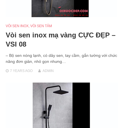
VÒI SEN INOX
,
VÒI SEN TẮM
Vòi sen inox mạ vàng CỰC ĐẸP –
VSI 08
– Bộ sen nóng lạnh, có dây sen, tay cầm, gắn tường với chức
năng đơn giản, nhỏ gọn nhưng…
7 YEARS
AGO
ADMIN