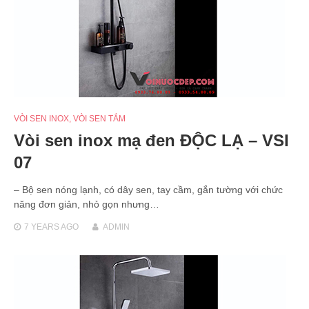
VÒI SEN INOX
,
VÒI SEN TẮM
Vòi sen inox mạ đen ĐỘC LẠ – VSI
07
– Bộ sen nóng lạnh, có dây sen, tay cầm, gắn tường với chức
năng đơn giản, nhỏ gọn nhưng…
7 YEARS
AGO
ADMIN