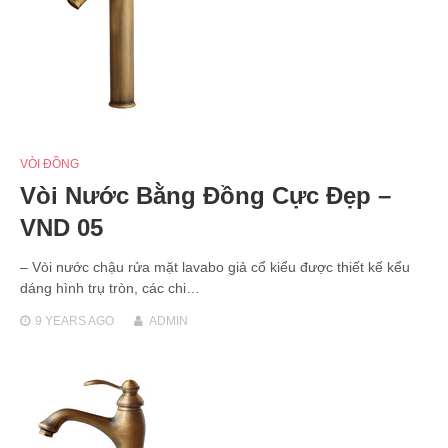
VÒI ĐỒNG
Vòi Nước Bằng Đồng Cực Đẹp –
VND 05
– Vòi nước chậu rửa mặt lavabo giả cổ kiểu được thiết kế kểu
dáng hình trụ tròn, các chi…
9 YEARS
AGO
ADMIN