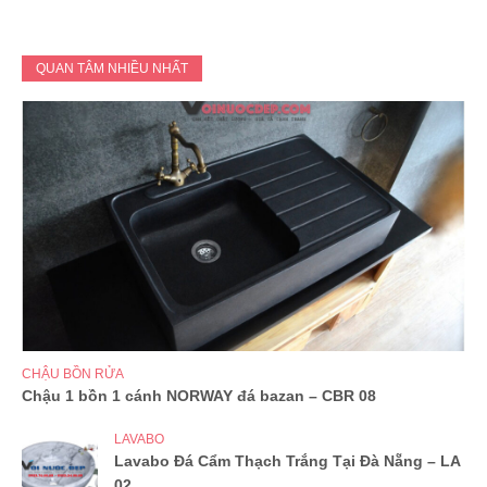
QUAN TÂM NHIỀU NHẤT
CHẬU BỒN RỬA
Chậu 1 bồn 1 cánh NORWAY đá bazan – CBR 08
LAVABO
Lavabo Đá Cẩm Thạch Trắng Tại Đà Nẵng – LA
02