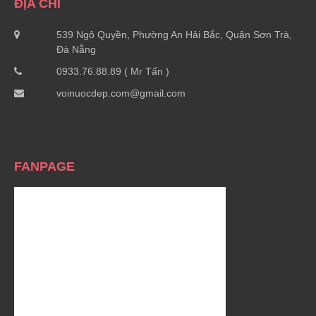
ĐỊA CHỈ
539 Ngô Quyền, Phường An Hải Bắc, Quận Sơn Trà,
Đà Nẵng
0933.76.88.89 ( Mr Tấn )
voinuocdep.com@gmail.com
FANPAGE