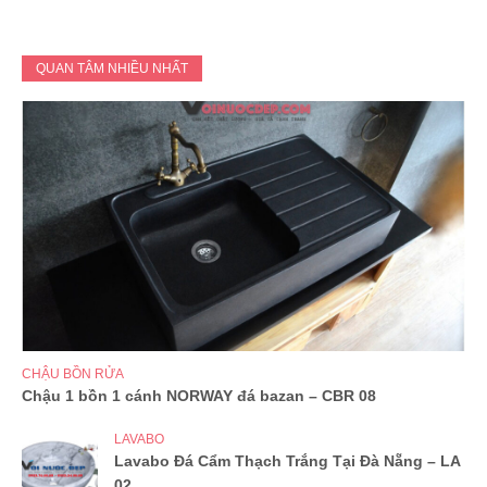
QUAN TÂM NHIỀU NHẤT
CHẬU BỒN RỬA
Chậu 1 bồn 1 cánh NORWAY đá bazan – CBR 08
LAVABO
Lavabo Đá Cẩm Thạch Trắng Tại Đà Nẵng – LA
02