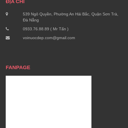
ĐỊA CHỈ
539 Ngô Quyền, Phường An Hải Bắc, Quận Sơn Trà,
Đà Nẵng
0933.76.88.89 ( Mr Tấn )
voinuocdep.com@gmail.com
FANPAGE