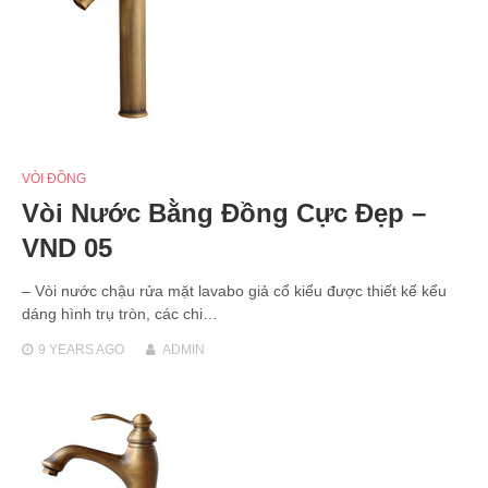
VÒI ĐỒNG
Vòi Nước Bằng Đồng Cực Đẹp –
VND 05
– Vòi nước chậu rửa mặt lavabo giả cổ kiểu được thiết kế kểu
dáng hình trụ tròn, các chi…
9 YEARS
AGO
ADMIN