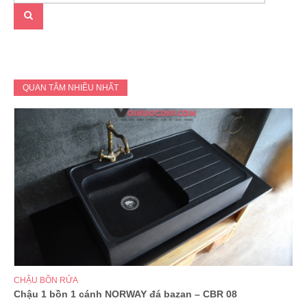
QUAN TÂM NHIỀU NHẤT
CHẬU BỒN RỬA
Chậu 1 bồn 1 cánh NORWAY đá bazan – CBR 08