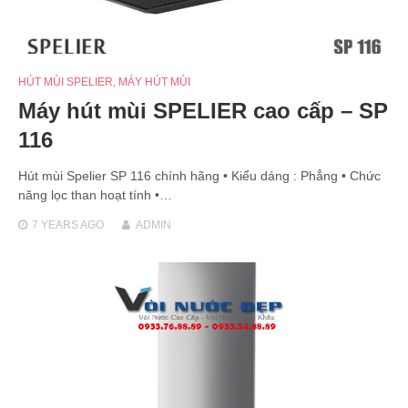
HÚT MÙI SPELIER
,
MÁY HÚT MÙI
Máy hút mùi SPELIER cao cấp – SP
116
Hút mùi Spelier SP 116 chính hãng • Kiểu dáng : Phẳng • Chức
năng lọc than hoạt tính •…
7 YEARS
AGO
ADMIN