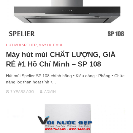
HÚT MÙI SPELIER
,
MÁY HÚT MÙI
Máy hút mùi CHẤT LƯỢNG, GIÁ
RẺ #1 Hồ Chí Minh – SP 108
Hút mùi Spelier SP 108 chính hãng • Kiểu dáng : Phẳng • Chức
năng lọc than hoạt tính •…
7 YEARS
AGO
ADMIN