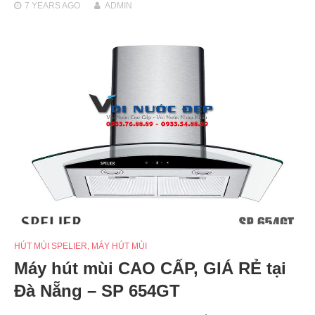
7 YEARS
AGO
ADMIN
HÚT MÙI SPELIER
,
MÁY HÚT MÙI
Máy hút mùi CAO CẤP, GIÁ RẺ tại
Đà Nẵng – SP 654GT