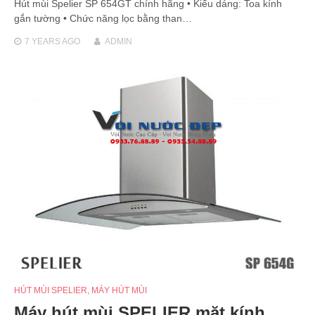
Hút mùi Spelier SP 654GT chính hãng • Kiểu dáng: Toa kính
gắn tường • Chức năng lọc bằng than…
7 YEARS
AGO
ADMIN
HÚT MÙI SPELIER
,
MÁY HÚT MÙI
Máy hút mùi SPELIER mặt kính