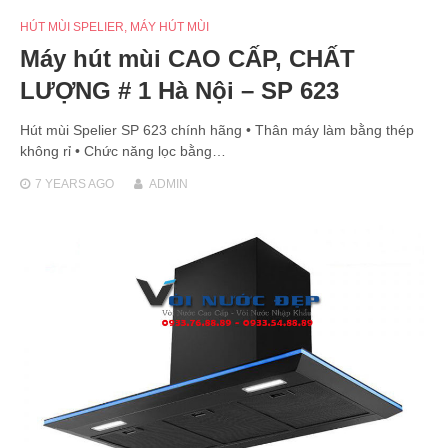
HÚT MÙI SPELIER
,
MÁY HÚT MÙI
Máy hút mùi CAO CẤP, CHẤT
LƯỢNG # 1 Hà Nội – SP 623
Hút mùi Spelier SP 623 chính hãng • Thân máy làm bằng thép
không rỉ • Chức năng lọc bằng…
7 YEARS
AGO
ADMIN