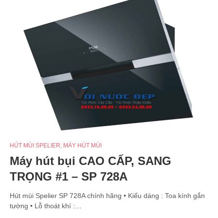
HÚT MÙI SPELIER
,
MÁY HÚT MÙI
Máy hút bụi CAO CẤP, SANG
TRỌNG #1 – SP 728A
Hút mùi Spelier SP 728A chính hãng • Kiểu dáng : Toa kính gắn
tường • Lỗ thoát khí :…