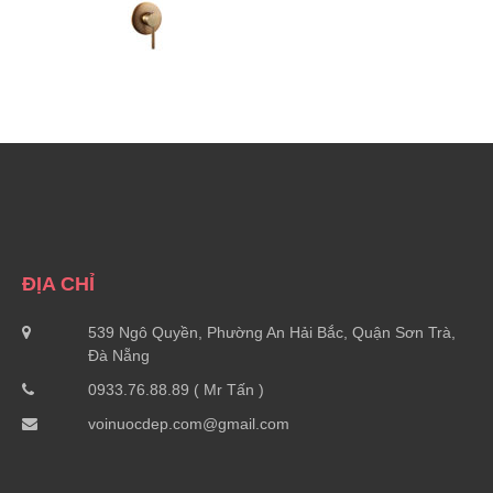
ĐỊA CHỈ
539 Ngô Quyền, Phường An Hải Bắc, Quận Sơn Trà,
Đà Nẵng
0933.76.88.89 ( Mr Tấn )
voinuocdep.com@gmail.com