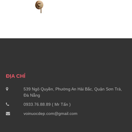
ĐỊA CHỈ
539 Ngô Quyền, Phường An Hải Bắc, Quận Sơn Trà,
Đà Nẵng
0933.76.88.89 ( Mr Tấn )
voinuocdep.com@gmail.com