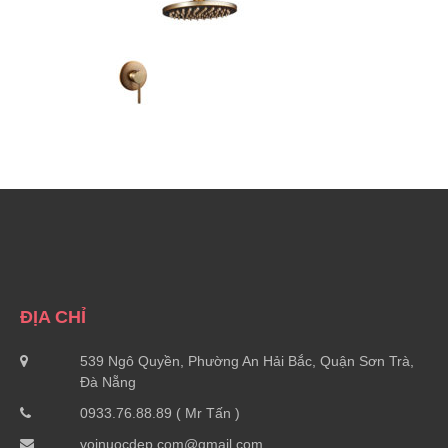
ĐỊA CHỈ
539 Ngô Quyền, Phường An Hải Bắc, Quận Sơn Trà,
Đà Nẵng
0933.76.88.89 ( Mr Tấn )
voinuocdep.com@gmail.com