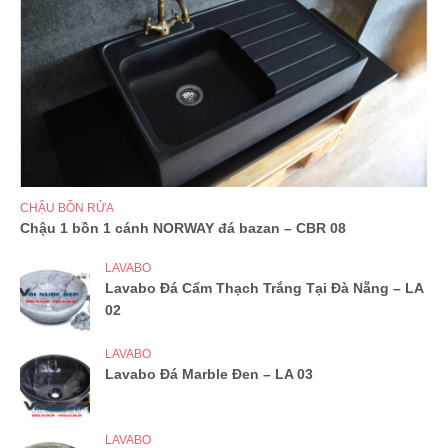
CHẬU BỒN RỬA
Chậu 1 bồn 1 cánh NORWAY đá bazan – CBR 08
LAVABO
Lavabo Đá Cẩm Thạch Trắng Tại Đà Nẵng – LA
02
LAVABO
Lavabo Đá Marble Đen – LA 03
LAVABO