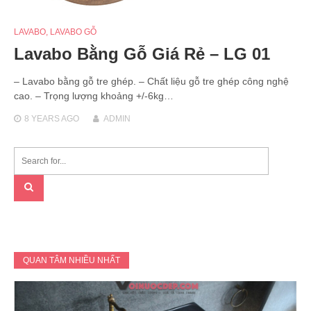
LAVABO
,
LAVABO GỖ
Lavabo Bằng Gỗ Giá Rẻ – LG 01
– Lavabo bằng gỗ tre ghép. – Chất liệu gỗ tre ghép công nghệ
cao. – Trọng lượng khoảng +/-6kg…
8 YEARS
AGO
ADMIN
QUAN TÂM NHIỀU NHẤT