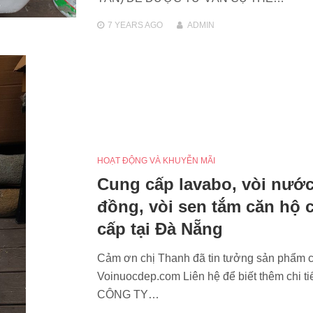
7 YEARS
AGO
ADMIN
HOẠT ĐỘNG VÀ KHUYỄN MÃI
Cung cấp lavabo, vòi nướ
đồng, vòi sen tắm căn hộ 
cấp tại Đà Nẵng
Cảm ơn chị Thanh đã tin tưởng sản phẩm 
Voinuocdep.com Liên hệ để biết thêm chi tiế
CÔNG TY…