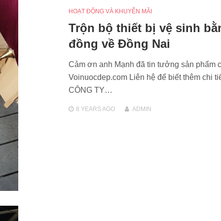
HOẠT ĐỘNG VÀ KHUYỄN MÃI
Trộn bộ thiết bị vệ sinh b
đồng về Đồng Nai
Cảm ơn anh Mạnh đã tin tưởng sản phẩm 
Voinuocdep.com Liên hệ để biết thêm chi tiế
CÔNG TY…
8 YEARS
AGO
ADMIN