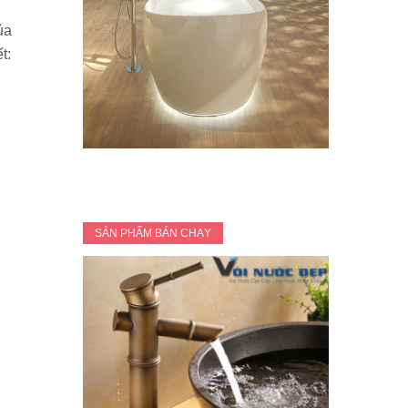
ủa
t:
SẢN PHẨM BÁN CHẠY