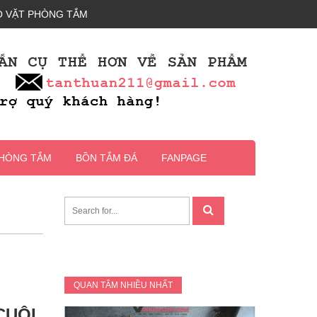
 VẶT PHÒNG TẮM
PHÒNG TẮM
BỒN TẮM ĐÁ
FANPAGE
QUAN TÂM NHIỀU NHẤT
CUỘI