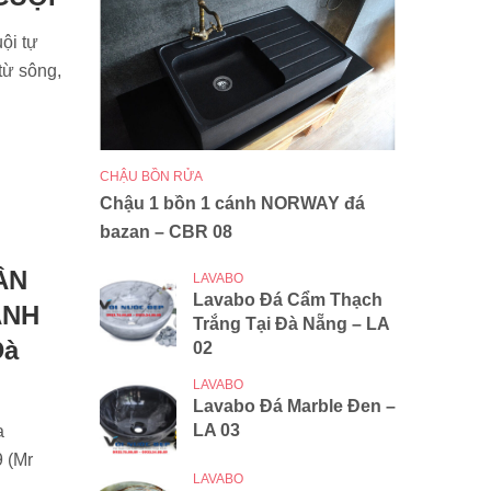
ội tự
từ sông,
CHẬU BỒN RỬA
Chậu 1 bồn 1 cánh NORWAY đá
bazan – CBR 08
ÂN
LAVABO
Lavabo Đá Cẩm Thạch
ẠNH
Trắng Tại Đà Nẵng – LA
Đà
02
LAVABO
Lavabo Đá Marble Đen –
LA 03
a
 (Mr
LAVABO