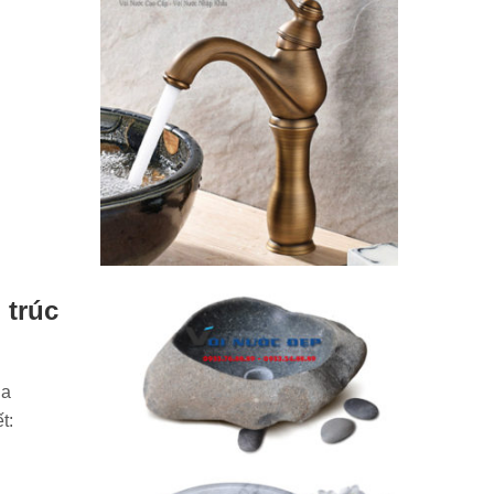
 trúc
ủa
t: