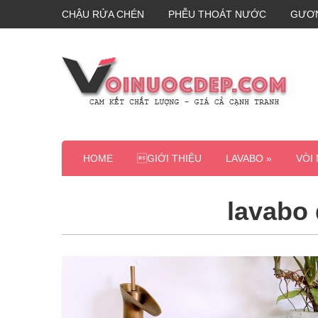
CHẬU RỬA CHÉN
PHỄU THOÁT NƯỚC
GƯƠ
HOME
GIỚI THIỆU
LAVABO »
VÒI
lavabo 