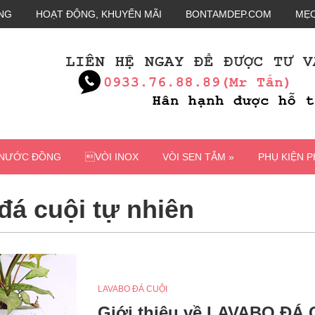
NG
HOẠT ĐỘNG, KHUYẾN MÃI
BONTAMDEP.COM
MẸO
 NƯỚC ĐỒNG
VÒI INOX
VÒI SEN TẮM »
PHỤ KIỆN 
đá cuội tự nhiên
LAVABO ĐÁ CUỘI
Giới thiệu về LAVABO ĐÁ 