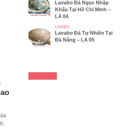
Lavabo Đá Ngọc Nhập
Khẩu Tại Hồ Chí Minh –
LA 04
LAVABO
Lavabo Đá Tự Nhiên Tại
Đà Nẵng – LA 05
FACEBOOK
c
cao
của
t: