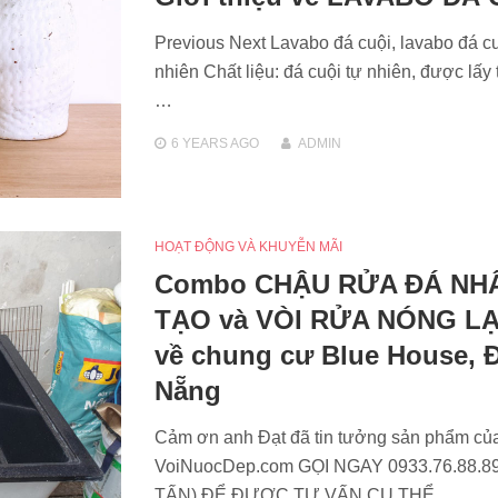
Previous Next Lavabo đá cuội, lavabo đá cu
nhiên Chất liệu: đá cuội tự nhiên, được lấy 
…
6 YEARS
AGO
ADMIN
HOẠT ĐỘNG VÀ KHUYỄN MÃI
Combo CHẬU RỬA ĐÁ NH
TẠO và VÒI RỬA NÓNG L
về chung cư Blue House, 
Nẵng
Cảm ơn anh Đạt đã tin tưởng sản phẩm củ
VoiNuocDep.com GỌI NGAY 0933.76.88.89
TẤN) ĐỂ ĐƯỢC TƯ VẤN CỤ THỂ…