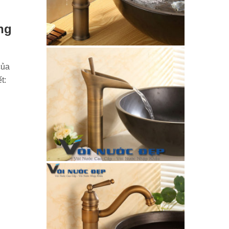
ằng
của
t: