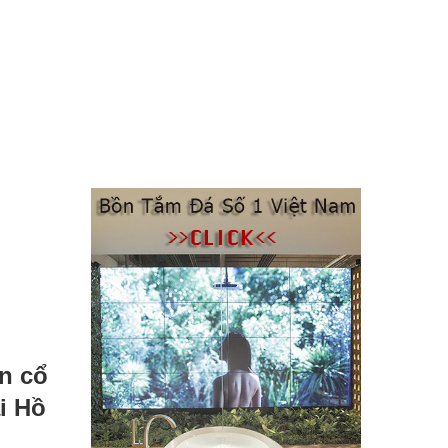
ân cổ
i Hồ