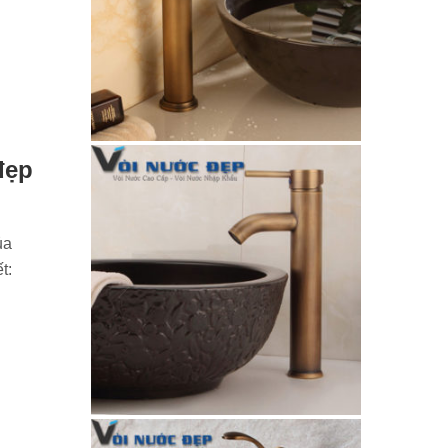
đẹp
ủa
t: