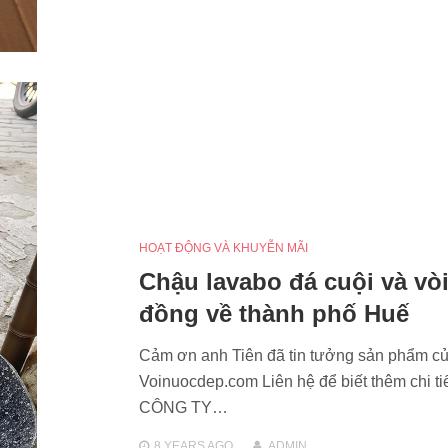
HOẠT ĐỘNG VÀ KHUYỄN MÃI
Chậu lavabo đá cuội và vòi
đồng về thành phố Huế
Cảm ơn anh Tiên đã tin tưởng sản phẩm c
Voinuocdep.com Liên hệ để biết thêm chi tiế
CÔNG TY…
8 YEARS
AGO
ADMIN