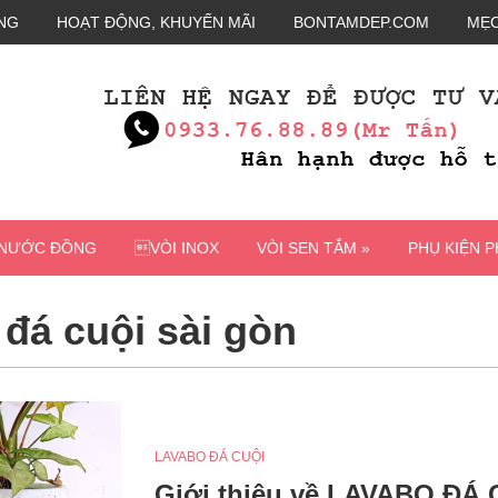
NG
HOẠT ĐỘNG, KHUYẾN MÃI
BONTAMDEP.COM
MẸO
 NƯỚC ĐỒNG
VÒI INOX
VÒI SEN TẮM »
PHỤ KIỆN 
 đá cuội sài gòn
LAVABO ĐÁ CUỘI
Giới thiệu về LAVABO ĐÁ 