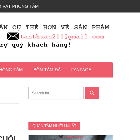
 VẶT PHÒNG TẮM
PHÒNG TẮM
BỒN TẮM ĐÁ
FANPAGE
QUAN TÂM NHIỀU NHẤT
CUỘI