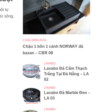
ội tự
từ sông,
CHẬU BỒN RỬA
Chậu 1 bồn 1 cánh NORWAY đá
bazan – CBR 08
LAVABO
Lavabo Đá Cẩm Thạch
Trắng Tại Đà Nẵng – LA
02
LAVABO
Lavabo Đá Marble Đen –
LA 03
LAVABO