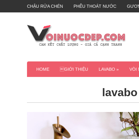
CHẬU RỬA CHÉN
PHỄU THOÁT NƯỚC
GƯƠ
HOME
GIỚI THIỆU
LAVABO »
VÒI
lavabo