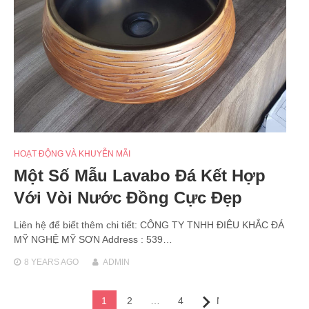
HOẠT ĐỘNG VÀ KHUYỄN MÃI
Một Số Mẫu Lavabo Đá Kết Hợp
Với Vòi Nước Đồng Cực Đẹp
Liên hệ để biết thêm chi tiết: CÔNG TY TNHH ĐIÊU KHẮC ĐÁ
MỸ NGHỆ MỸ SƠN Address : 539…
8 YEARS
AGO
ADMIN
Posts
1
2
…
4
Next