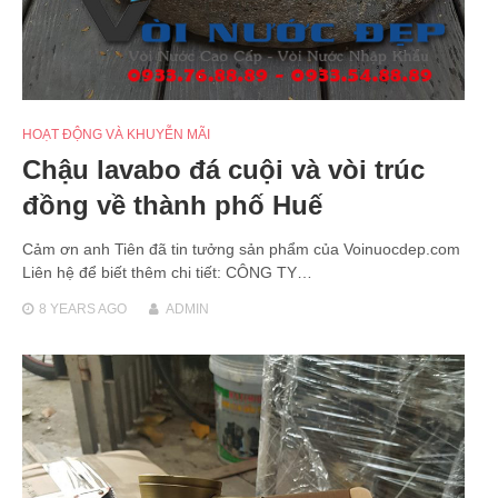
HOẠT ĐỘNG VÀ KHUYỄN MÃI
Chậu lavabo đá cuội và vòi trúc
đồng về thành phố Huế
Cảm ơn anh Tiên đã tin tưởng sản phẩm của Voinuocdep.com
Liên hệ để biết thêm chi tiết: CÔNG TY…
8 YEARS
AGO
ADMIN