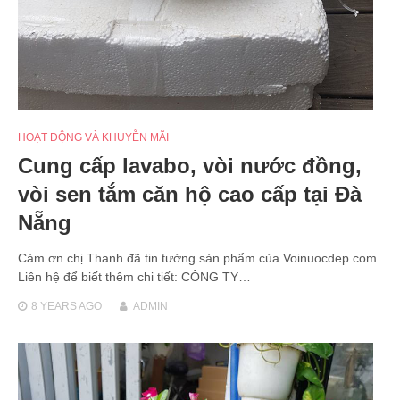
HOẠT ĐỘNG VÀ KHUYỄN MÃI
Cung cấp lavabo, vòi nước đồng,
vòi sen tắm căn hộ cao cấp tại Đà
Nẵng
Cảm ơn chị Thanh đã tin tưởng sản phẩm của Voinuocdep.com
Liên hệ để biết thêm chi tiết: CÔNG TY…
8 YEARS
AGO
ADMIN