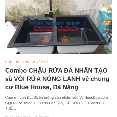
HOẠT ĐỘNG VÀ KHUYỄN MÃI
Combo CHẬU RỬA ĐÁ NHÂN TẠO
và VÒI RỬA NÓNG LẠNH về chung
cư Blue House, Đà Nẵng
Cảm ơn anh Đạt đã tin tưởng sản phẩm của VoiNuocDep.com
GỌI NGAY 0933.76.88.89 (Mr TẤN) ĐỂ ĐƯỢC TƯ VẤN CỤ
THỂ…
7 YEARS
AGO
ADMIN