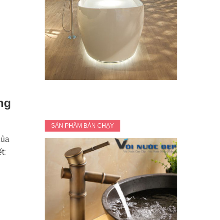
ằng
SẢN PHẨM BÁN CHẠY
của
t: