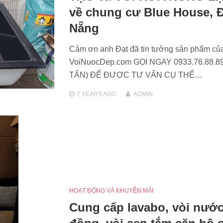
về chung cư Blue House, 
Nẵng
Cảm ơn anh Đạt đã tin tưởng sản phẩm củ
VoiNuocDep.com GỌI NGAY 0933.76.88.89
TẤN) ĐỂ ĐƯỢC TƯ VẤN CỤ THỂ…
7 YEARS
AGO
ADMIN
HOẠT ĐỘNG VÀ KHUYỄN MÃI
Cung cấp lavabo, vòi nướ