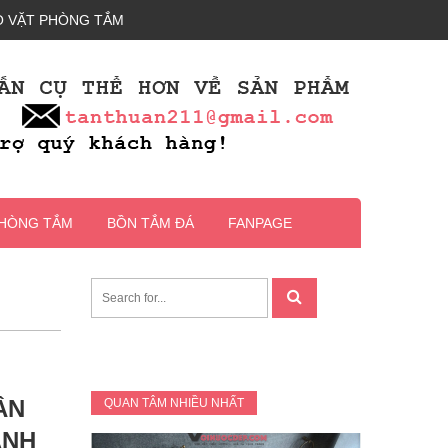
 VẶT PHÒNG TẮM
PHÒNG TẮM
BỒN TẮM ĐÁ
FANPAGE
ÂN
QUAN TÂM NHIỀU NHẤT
ẠNH