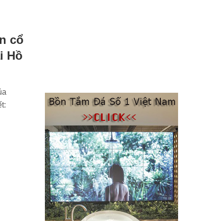
ân cổ
i Hồ
ủa
t: