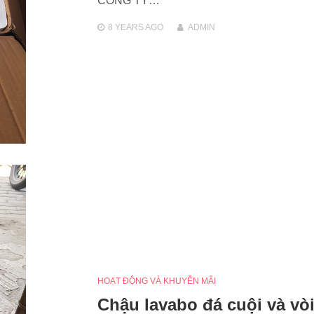
CÔNG TY…
8 YEARS
AGO
ADMIN
HOẠT ĐỘNG VÀ KHUYỄN MÃI
Chậu lavabo đá cuội và vòi