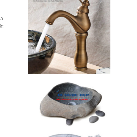
ủa
t: