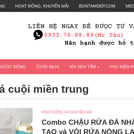
NG
HOẠT ĐỘNG, KHUYẾN MÃI
BONTAMDEP.COM
MẸO
 NƯỚC ĐỒNG
VÒI INOX
VÒI SEN TẮM »
PHỤ KIỆN 
á cuội miền trung
HOẠT ĐỘNG VÀ KHUYỄN MÃI
Combo CHẬU RỬA ĐÁ NH
TẠO và VÒI RỬA NÓNG L