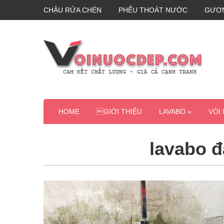
CHẬU RỬA CHÉN
PHỄU THOÁT NƯỚC
GƯƠ
HOME
GIỚI THIỆU
LAVABO »
VÒI
lavabo đ