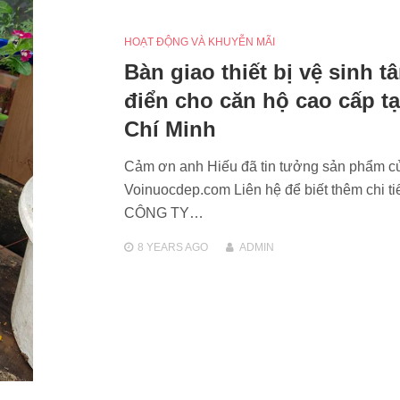
HOẠT ĐỘNG VÀ KHUYỄN MÃI
Bàn giao thiết bị vệ sinh t
điển cho căn hộ cao cấp tạ
Chí Minh
Cảm ơn anh Hiếu đã tin tưởng sản phẩm c
Voinuocdep.com Liên hệ để biết thêm chi tiế
CÔNG TY…
8 YEARS
AGO
ADMIN