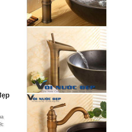
đẹp
ủa
t: