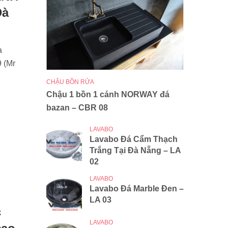
Đà
a
 (Mr
CHẬU BỒN RỬA
Chậu 1 bồn 1 cánh NORWAY đá
bazan – CBR 08
LAVABO
Lavabo Đá Cẩm Thạch
Trắng Tại Đà Nẵng – LA
02
LAVABO
Lavabo Đá Marble Đen –
LA 03
c
LAVABO