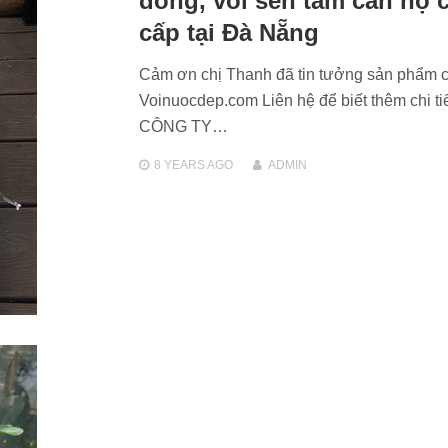
đồng, vòi sen tắm căn hộ 
cấp tại Đà Nẵng
Cảm ơn chị Thanh đã tin tưởng sản phẩm 
Voinuocdep.com Liên hệ để biết thêm chi tiế
CÔNG TY…
8 YEARS
AGO
ADMIN