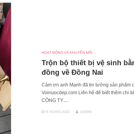
HOẠT ĐỘNG VÀ KHUYỄN MÃI
Trộn bộ thiết bị vệ sinh b
đồng về Đồng Nai
Cảm ơn anh Mạnh đã tin tưởng sản phẩm 
Voinuocdep.com Liên hệ để biết thêm chi tiế
CÔNG TY…
8 YEARS
AGO
ADMIN