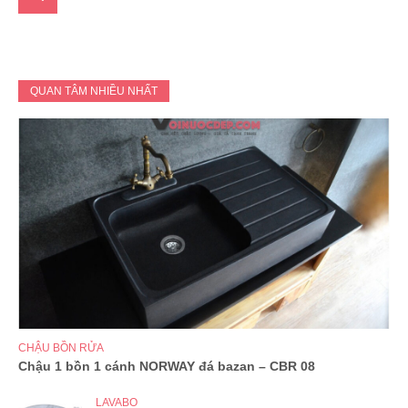
QUAN TÂM NHIỀU NHẤT
CHẬU BỒN RỬA
Chậu 1 bồn 1 cánh NORWAY đá bazan – CBR 08
LAVABO