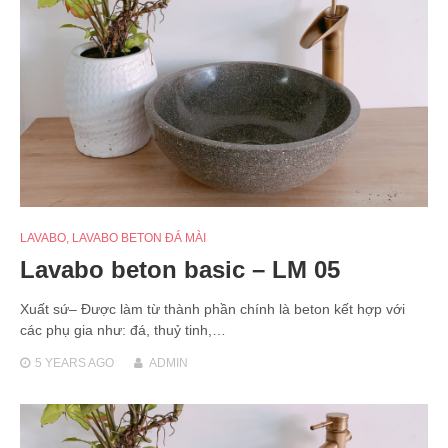
LAVABO
,
LAVABO BETON ĐÁ MÀI
Lavabo beton basic – LM 05
Xuất sứ– Được làm từ thành phần chính là beton kết hợp với
các phụ gia như: đá, thuỷ tinh,…
5 YEARS
AGO
ADMIN