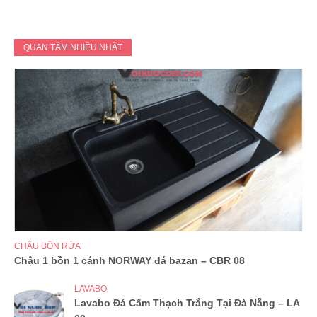
QUAN TÂM NHIỀU NHẤT
CHẬU BỒN RỬA
Chậu 1 bồn 1 cánh NORWAY đá bazan – CBR 08
LAVABO
Lavabo Đá Cẩm Thạch Trắng Tại Đà Nẵng – LA