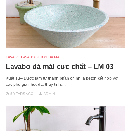
LAVABO
,
LAVABO BETON ĐÁ MÀI
Lavabo đá mài cực chất – LM 03
Xuất sứ– Được làm từ thành phần chính là beton kết hợp với
các phụ gia như: đá, thuỷ tinh,…
5 YEARS
AGO
ADMIN