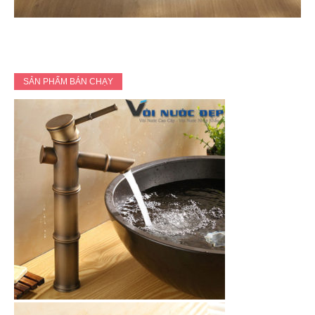
SẢN PHẨM BÁN CHẠY