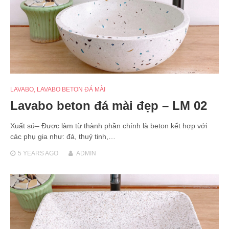
LAVABO
,
LAVABO BETON ĐÁ MÀI
Lavabo beton đá mài đẹp – LM 02
Xuất sứ– Được làm từ thành phần chính là beton kết hợp với
các phụ gia như: đá, thuỷ tinh,…
5 YEARS
AGO
ADMIN