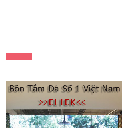
FACEBOOK