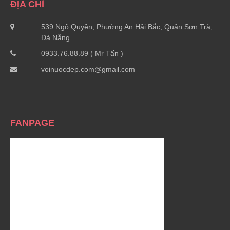
ĐỊA CHỈ
539 Ngô Quyền, Phường An Hải Bắc, Quận Sơn Trà,
Đà Nẵng
0933.76.88.89 ( Mr Tấn )
voinuocdep.com@gmail.com
FANPAGE