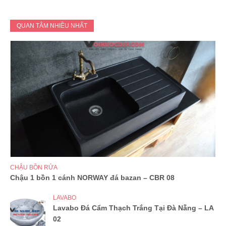
QUAN TÂM NHIỀU NHẤT
CHẬU BỒN RỬA
Chậu 1 bồn 1 cánh NORWAY đá bazan – CBR 08
LAVABO
Lavabo Đá Cẩm Thạch Trắng Tại Đà Nẵng – LA
02