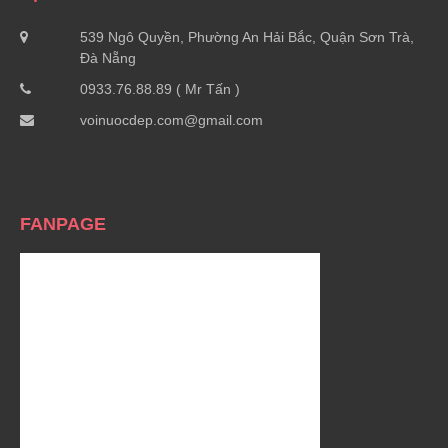
539 Ngô Quyền, Phường An Hải Bắc, Quận Sơn Trà,
Đà Nẵng
0933.76.88.89 ( Mr Tấn )
voinuocdep.com@gmail.com
FANPAGE