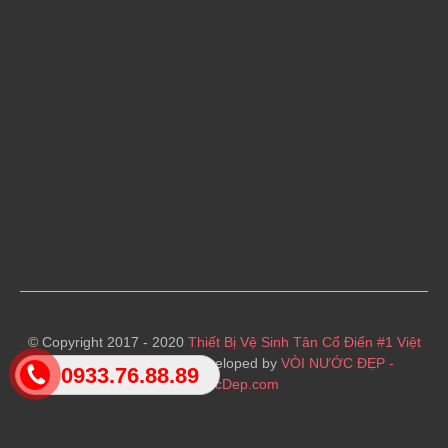
© Copyright 2017 - 2020
Thiết Bị Vệ Sinh Tân Cổ Điển #1 Việt
Nam
· Designed and Developed by
VÒI NƯỚC ĐẸP -
0933.76.88.89
VoiNuocDep.com