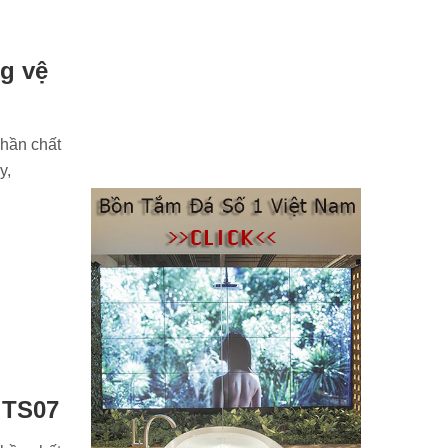
g vệ
phần chất
y,
 TS07