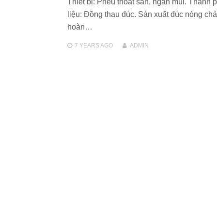
Thiết bị: Phễu thoát sàn, ngăn mùi. Thành 
liệu: Đồng thau đúc. Sản xuất đúc nóng chả
hoàn…
7 YEARS
AGO
ADMIN