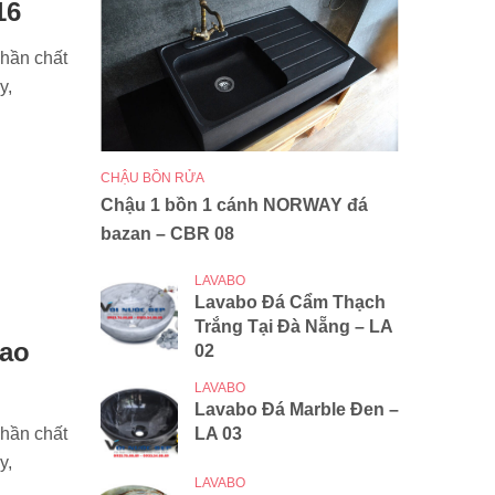
16
phần chất
y,
CHẬU BỒN RỬA
Chậu 1 bồn 1 cánh NORWAY đá
bazan – CBR 08
LAVABO
Lavabo Đá Cẩm Thạch
Trắng Tại Đà Nẵng – LA
cao
02
LAVABO
Lavabo Đá Marble Đen –
phần chất
LA 03
y,
LAVABO