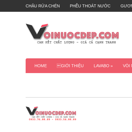
CHẬU RỬA CHÉN
PHỄU THOÁT NƯỚC
GƯƠ
HOME
GIỚI THIỆU
LAVABO »
VÒI