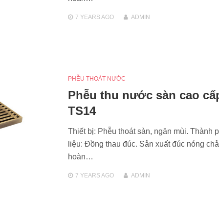
7 YEARS
AGO
ADMIN
PHỄU THOÁT NƯỚC
Phễu thu nước sàn cao cấ
TS14
Thiết bị: Phễu thoát sàn, ngăn mùi. Thành 
liệu: Đồng thau đúc. Sản xuất đúc nóng chả
hoàn…
7 YEARS
AGO
ADMIN