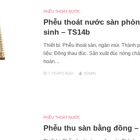
PHỄU THOÁT NƯỚC
Phễu thoát nước sàn phòn
sinh – TS14b
Thiết bị: Phễu thoát sàn, ngăn mùi. Thành 
liệu: Đồng thau đúc. Sản xuất đúc nóng chả
hoàn…
7 YEARS
AGO
ADMIN
PHỄU THOÁT NƯỚC
Phễu thu sàn bằng đồng –