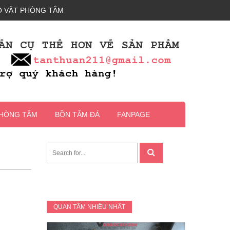
 VẶT PHÒNG TẮM
PHÒNG TẮM
BỒN TẮM ĐÁ
FANPAGE
QUAN TÂM NHIỀU NHẤT