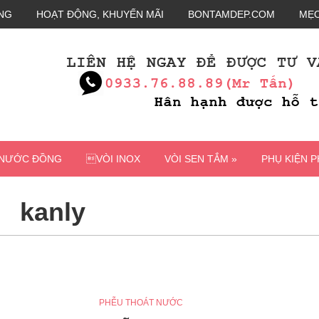
NG
HOẠT ĐỘNG, KHUYẾN MÃI
BONTAMDEP.COM
MẸO
 NƯỚC ĐỒNG
VÒI INOX
VÒI SEN TẮM »
PHỤ KIỆN 
kanly
PHỄU THOÁT NƯỚC