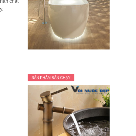
phần chất
y,
SẢN PHẨM BÁN CHẠY