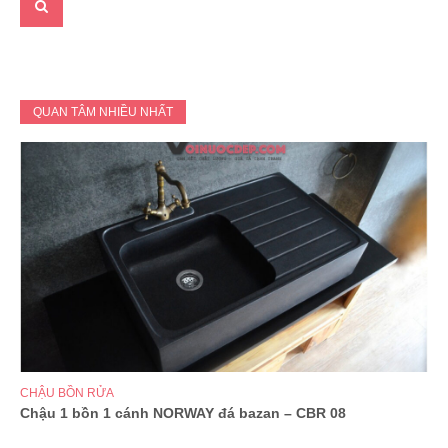
QUAN TÂM NHIỀU NHẤT
CHẬU BỒN RỬA
Chậu 1 bồn 1 cánh NORWAY đá bazan – CBR 08