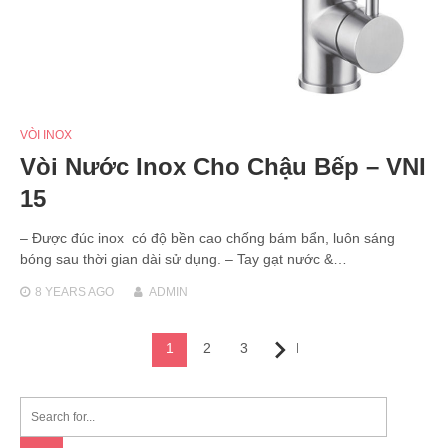
VÒI INOX
Vòi Nước Inox Cho Chậu Bếp – VNI
15
– Được đúc inox có độ bền cao chống bám bẩn, luôn sáng
bóng sau thời gian dài sử dụng. – Tay gạt nước &…
8 YEARS
AGO
ADMIN
Posts
1
2
3
Next
navigation