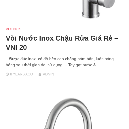
VÒI INOX
Vòi Nước Inox Chậu Rửa Giá Rẻ –
VNI 20
– Được đúc inox có độ bền cao chống bám bẩn, luôn sáng
bóng sau thời gian dài sử dụng. – Tay gạt nước &…
8 YEARS
AGO
ADMIN