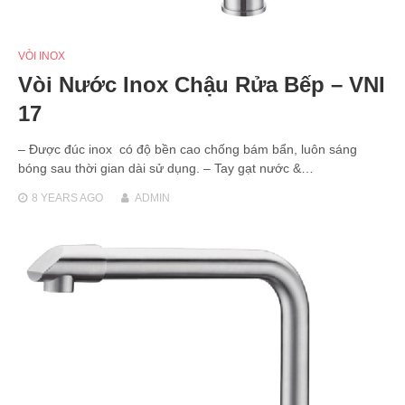
VÒI INOX
Vòi Nước Inox Chậu Rửa Bếp – VNI
17
– Được đúc inox có độ bền cao chống bám bẩn, luôn sáng
bóng sau thời gian dài sử dụng. – Tay gạt nước &…
8 YEARS
AGO
ADMIN