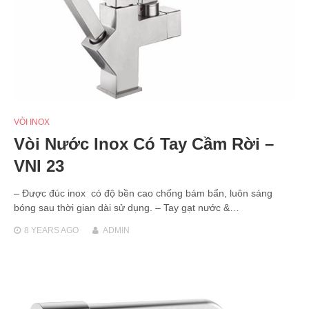
VÒI INOX
Vòi Nước Inox Có Tay Cầm Rời –
VNI 23
– Được đúc inox có độ bền cao chống bám bẩn, luôn sáng
bóng sau thời gian dài sử dụng. – Tay gạt nước &…
8 YEARS
AGO
ADMIN