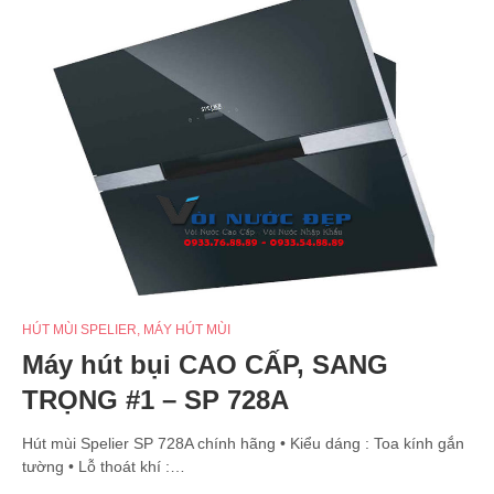
HÚT MÙI SPELIER
,
MÁY HÚT MÙI
Máy hút bụi CAO CẤP, SANG
TRỌNG #1 – SP 728A
Hút mùi Spelier SP 728A chính hãng • Kiểu dáng : Toa kính gắn
tường • Lỗ thoát khí :…