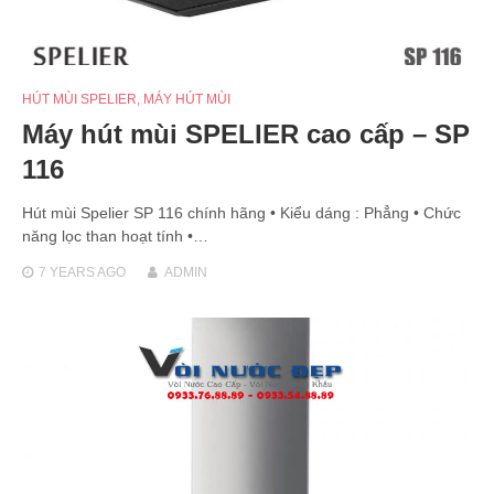
HÚT MÙI SPELIER
,
MÁY HÚT MÙI
Máy hút mùi SPELIER cao cấp – SP
116
Hút mùi Spelier SP 116 chính hãng • Kiểu dáng : Phẳng • Chức
năng lọc than hoạt tính •…
7 YEARS
AGO
ADMIN