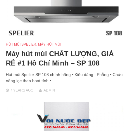
HÚT MÙI SPELIER
,
MÁY HÚT MÙI
Máy hút mùi CHẤT LƯỢNG, GIÁ
RẺ #1 Hồ Chí Minh – SP 108
Hút mùi Spelier SP 108 chính hãng • Kiểu dáng : Phẳng • Chức
năng lọc than hoạt tính •…
7 YEARS
AGO
ADMIN