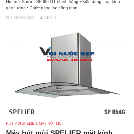
Hút mùi Spelier SP 654GT chính hãng • Kiểu dáng: Toa kính
gắn tường • Chức năng lọc bằng than…
7 YEARS
AGO
ADMIN
HÚT MÙI SPELIER
,
MÁY HÚT MÙI
Máy hút mùi SPELIER mặt kính