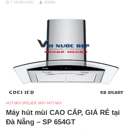
7 YEARS
AGO
ADMIN
HÚT MÙI SPELIER
,
MÁY HÚT MÙI
Máy hút mùi CAO CẤP, GIÁ RẺ tại
Đà Nẵng – SP 654GT