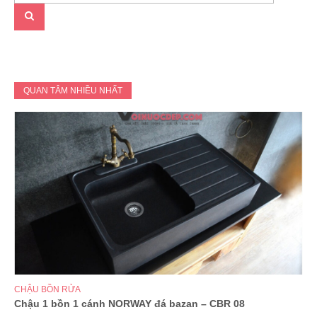
QUAN TÂM NHIỀU NHẤT
CHẬU BỒN RỬA
Chậu 1 bồn 1 cánh NORWAY đá bazan – CBR 08