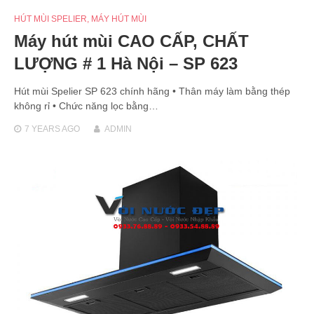
HÚT MÙI SPELIER
,
MÁY HÚT MÙI
Máy hút mùi CAO CẤP, CHẤT
LƯỢNG # 1 Hà Nội – SP 623
Hút mùi Spelier SP 623 chính hãng • Thân máy làm bằng thép
không rỉ • Chức năng lọc bằng…
7 YEARS
AGO
ADMIN