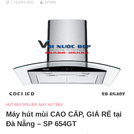
7 YEARS
AGO
ADMIN
HÚT MÙI SPELIER
,
MÁY HÚT MÙI
Máy hút mùi CAO CẤP, GIÁ RẺ tại
Đà Nẵng – SP 654GT