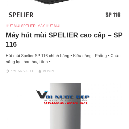
HÚT MÙI SPELIER
,
MÁY HÚT MÙI
Máy hút mùi SPELIER cao cấp – SP
116
Hút mùi Spelier SP 116 chính hãng • Kiểu dáng : Phẳng • Chức
năng lọc than hoạt tính •…
7 YEARS
AGO
ADMIN