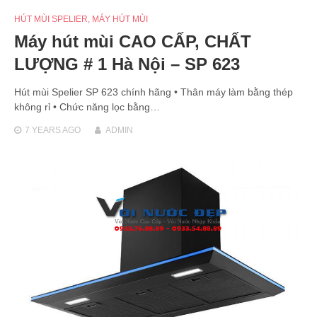
HÚT MÙI SPELIER
,
MÁY HÚT MÙI
Máy hút mùi CAO CẤP, CHẤT
LƯỢNG # 1 Hà Nội – SP 623
Hút mùi Spelier SP 623 chính hãng • Thân máy làm bằng thép
không rỉ • Chức năng lọc bằng…
7 YEARS
AGO
ADMIN