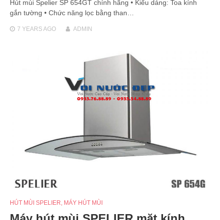
Hút mùi Spelier SP 654GT chính hãng • Kiểu dáng: Toa kính
gắn tường • Chức năng lọc bằng than…
7 YEARS
AGO
ADMIN
HÚT MÙI SPELIER
,
MÁY HÚT MÙI
Máy hút mùi SPELIER mặt kính