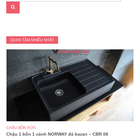
QUAN TÂM NHIỀU NHẤT
CHẬU BỒN RỬA
Chậu 1 bồn 1 cánh NORWAY đá bazan – CBR 08