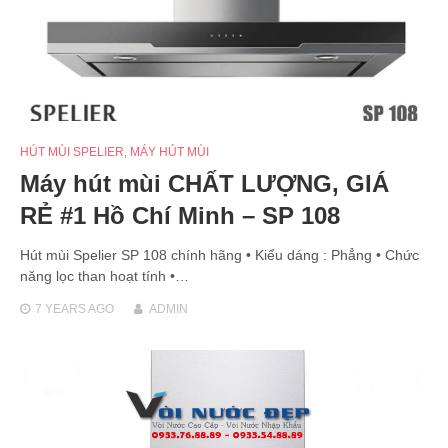
HÚT MÙI SPELIER
,
MÁY HÚT MÙI
Máy hút mùi CHẤT LƯỢNG, GIÁ
RẺ #1 Hồ Chí Minh – SP 108
Hút mùi Spelier SP 108 chính hãng • Kiểu dáng : Phẳng • Chức
năng lọc than hoạt tính •…
7 YEARS
AGO
ADMIN