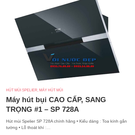
HÚT MÙI SPELIER
,
MÁY HÚT MÙI
Máy hút bụi CAO CẤP, SANG
TRỌNG #1 – SP 728A
Hút mùi Spelier SP 728A chính hãng • Kiểu dáng : Toa kính gắn
tường • Lỗ thoát khí :…