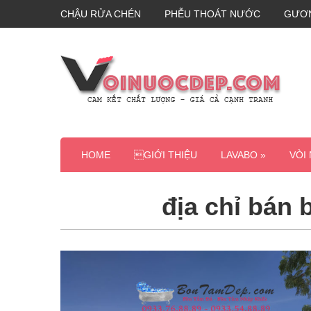
CHẬU RỬA CHÉN
PHỄU THOÁT NƯỚC
GƯƠ
HOME
GIỚI THIỆU
LAVABO »
VÒI
địa chỉ bán