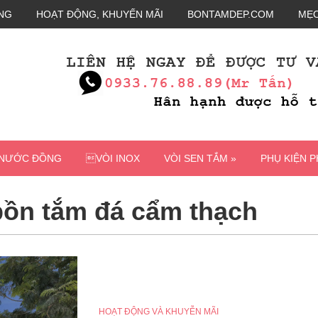
NG
HOẠT ĐỘNG, KHUYẾN MÃI
BONTAMDEP.COM
MẸO
 NƯỚC ĐỒNG
VÒI INOX
VÒI SEN TẮM »
PHỤ KIỆN 
 bồn tắm đá cẩm thạch
HOẠT ĐỘNG VÀ KHUYỄN MÃI