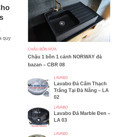
Cho
s
m
a quy
CHẬU BỒN RỬA
Chậu 1 bồn 1 cánh NORWAY đá
bazan – CBR 08
LAVABO
Lavabo Đá Cẩm Thạch
Trắng Tại Đà Nẵng – LA
02
LAVABO
Lavabo Đá Marble Đen –
LA 03
LAVABO