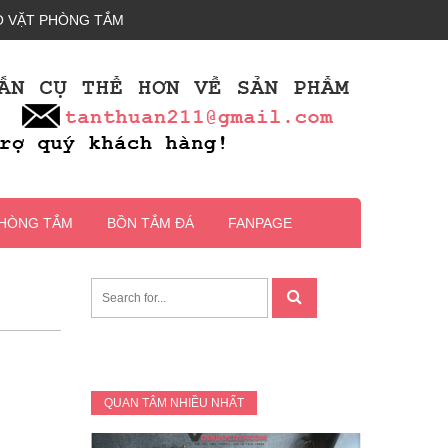
 VẶT PHÒNG TẮM
PHÒNG TẮM
BỒN TẮM ĐÁ
FANPAGE
QUAN TÂM NHIỀU NHẤT