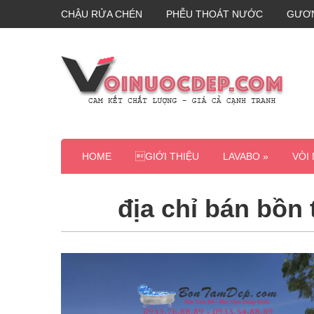
CHẬU RỬA CHÉN
PHỄU THOÁT NƯỚC
GƯƠ
HOME
GIỚI THIỆU
LAVABO »
VÒI
địa chỉ bán bồn