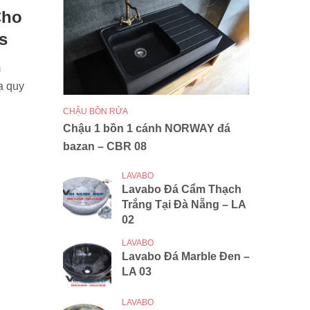
Cho
s
m
a quy
CHẬU BỒN RỬA
Chậu 1 bồn 1 cánh NORWAY đá
bazan – CBR 08
LAVABO
Lavabo Đá Cẩm Thạch
Trắng Tại Đà Nẵng – LA
02
LAVABO
Lavabo Đá Marble Đen –
LA 03
LAVABO