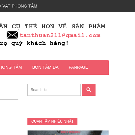
 VẶT PHÒNG TẮM
PHÒNG TẮM
BỒN TẮM ĐÁ
FANPAGE
QUAN TÂM NHIỀU NHẤT