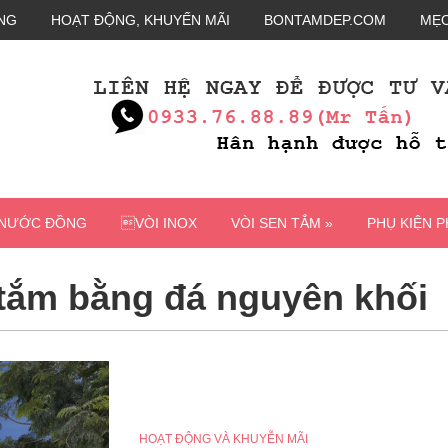
NG
HOẠT ĐỘNG, KHUYẾN MÃI
BONTAMDEP.COM
MẸO
 NƯỚC ĐỒNG
VÒI INOX
VÒI SEN TẮM »
PHỤ KIỆN 
 tắm bằng đá nguyên khối
HOẠT ĐỘNG VÀ KHUYỄN MÃI