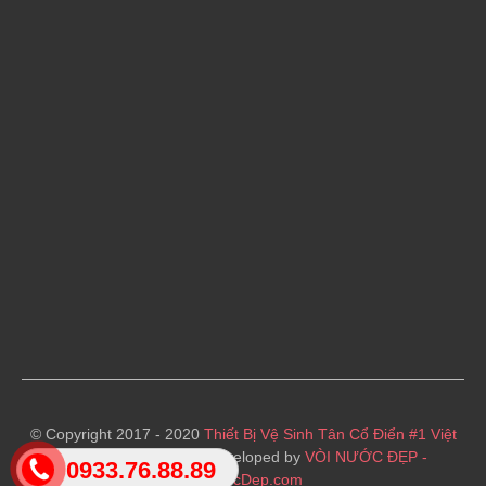
© Copyright 2017 - 2020
Thiết Bị Vệ Sinh Tân Cổ Điển #1 Việt
Nam
· Designed and Developed by
VÒI NƯỚC ĐẸP -
0933.76.88.89
VoiNuocDep.com