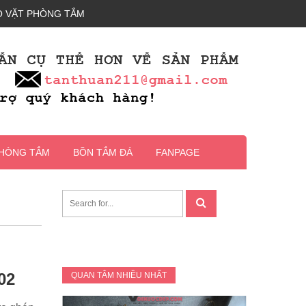
 VẶT PHÒNG TẮM
PHÒNG TẮM
BỒN TẮM ĐÁ
FANPAGE
02
QUAN TÂM NHIỀU NHẤT