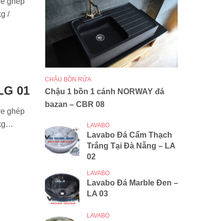
re ghép
g /
CHẬU BỒN RỬA
LG 01
Chậu 1 bồn 1 cánh NORWAY đá
bazan – CBR 08
re ghép
6kg…
LAVABO
Lavabo Đá Cẩm Thạch
Trắng Tại Đà Nẵng – LA
02
LAVABO
Lavabo Đá Marble Đen –
LA 03
LAVABO