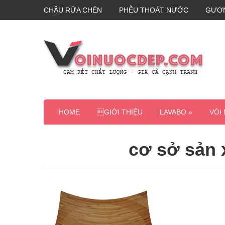
CHẬU RỬA CHÉN
PHỄU THOÁT NƯỚC
GƯƠ
HOME
GIỚI THIỆU
LAVABO »
VÒI
cơ sở sản 