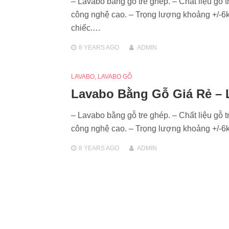
– Lavabo bằng gỗ tre ghép. – Chất liệu gỗ t
công nghệ cao. – Trọng lượng khoảng +/-6k
chiếc.…
8 YEARS
AGO
ADMIN
LAVABO
,
LAVABO GỖ
Lavabo Bằng Gỗ Giá Rẻ – 
– Lavabo bằng gỗ tre ghép. – Chất liệu gỗ t
công nghệ cao. – Trọng lượng khoảng +/-
8 YEARS
AGO
ADMIN