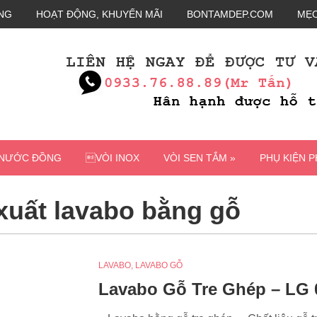
NG
HOẠT ĐỘNG, KHUYẾN MÃI
BONTAMDEP.COM
MẸO
 NƯỚC ĐỒNG
VÒI INOX
VÒI SEN TẮM »
PHỤ KIỆN 
xuất lavabo bằng gỗ
LAVABO
,
LAVABO GỖ
Lavabo Gỗ Tre Ghép – LG 