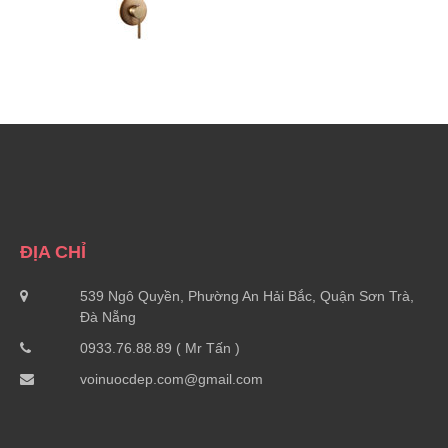
ĐỊA CHỈ
539 Ngô Quyền, Phường An Hải Bắc, Quận Sơn Trà,
Đà Nẵng
0933.76.88.89 ( Mr Tấn )
voinuocdep.com@gmail.com