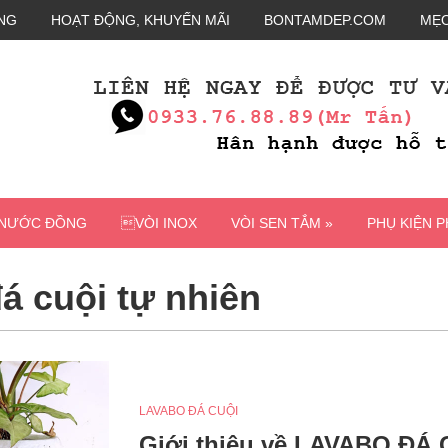
NG
HOẠT ĐỘNG, KHUYẾN MÃI
BONTAMDEP.COM
MẸO
 NƯỚC ĐỒNG
VÒI INOX
VÒI SEN TẮM »
PHỤ KIỆN 
á cuội tự nhiên
LAVABO ĐÁ CUỘI
Giới thiệu về LAVABO ĐÁ 