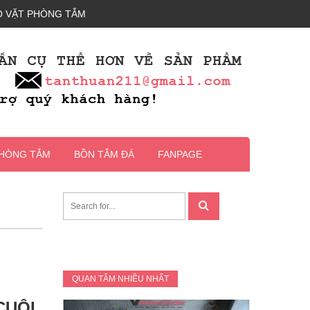
 VẶT PHÒNG TẮM
PHÒNG TẮM
BỒN TẮM ĐÁ
FANPAGE
QUAN TÂM NHIỀU NHẤT
CUỘI