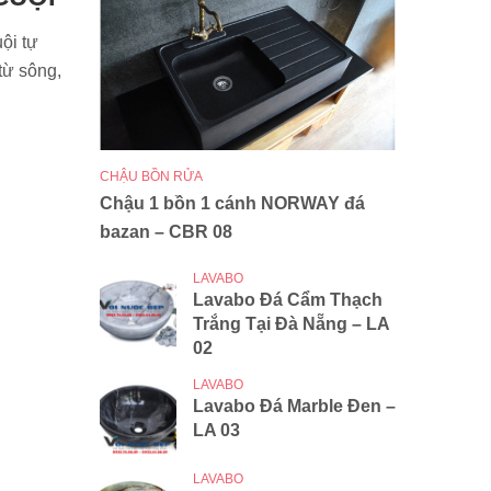
ội tự
từ sông,
CHẬU BỒN RỬA
Chậu 1 bồn 1 cánh NORWAY đá
bazan – CBR 08
LAVABO
Lavabo Đá Cẩm Thạch
Trắng Tại Đà Nẵng – LA
02
LAVABO
Lavabo Đá Marble Đen –
LA 03
LAVABO