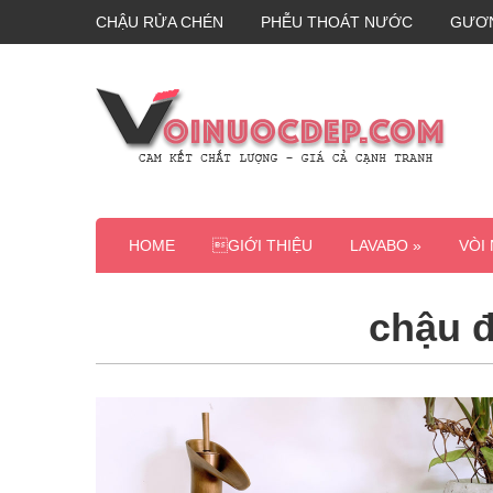
CHẬU RỬA CHÉN
PHỄU THOÁT NƯỚC
GƯƠ
HOME
GIỚI THIỆU
LAVABO »
VÒI
chậu đ